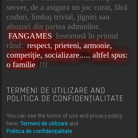
server, de a asigura un joc curat, fără
coduri, limbaj trivial, jigniri sau
abuzuri din partea adminilor.
FANGAMES
înseamnă în primul
rând:
respect, prieteni, armonie,
competiţie, socializare..... altfel spus:
o familie
!!!
TERMENI DE UTILIZARE AND
POLITICA DE CONFIDENŢIALITATE
You can see the terms of use and privacy policy
here:
Termeni de utilizare
and
Politica de confidenţialitate