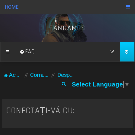
HOME
FANGAMES
FAQ
Acasă
Comunitate
Despre noi
C
Select Language
▼
ă
u
t
CONECTAȚI-VĂ CU:
a
r
e