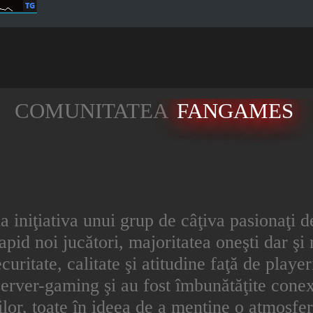
COMUNITATEA
FANGAMES
la iniţiativa unui grup de câţiva pasionaţi 
apid noi jucători, majoritatea oneşti dar şi 
ecuritate, calitate şi atitudine faţă de play
erver-gaming şi au fost îmbunătăţite conexi
orilor, toate în ideea de a menţine o atmosfe