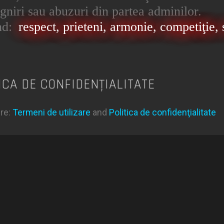
jigniri sau abuzuri din partea adminilor.
nd:
respect, prieteni, armonie, competiţie, s
ICA DE CONFIDENŢIALITATE
ere:
Termeni de utilizare
and
Politica de confidenţialitate