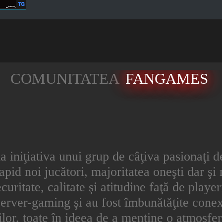
COMUNITATEA
FANGAMES
la iniţiativa unui grup de câţiva pasionaţi 
apid noi jucători, majoritatea oneşti dar şi 
ecuritate, calitate şi atitudine faţă de play
erver-gaming şi au fost îmbunătăţite conexi
orilor, toate în ideea de a menţine o atmosfe