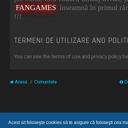
FANGAMES
înseamnă în primul râ
!!!
TERMENI DE UTILIZARE AND POLIT
You can see the terms of use and privacy policy h
Acasă
Comunitate
D
Acest sit foloseşte cookies să te asigure că foloseşti cea m