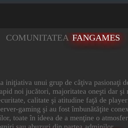
COMUNITATEA
FANGAMES
la iniţiativa unui grup de câţiva pasionaţi 
apid noi jucători, majoritatea oneşti dar şi 
ecuritate, calitate şi atitudine faţă de play
erver-gaming şi au fost îmbunătăţite conexi
orilor, toate în ideea de a menţine o atmosfe
jigniri sau abuzuri din partea adminilor.