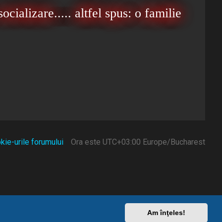
ocializare..... altfel spus: o familie
kie-urile forumului
Ora este UTC+03:00 Europe/Bucharest
Am înţeles!