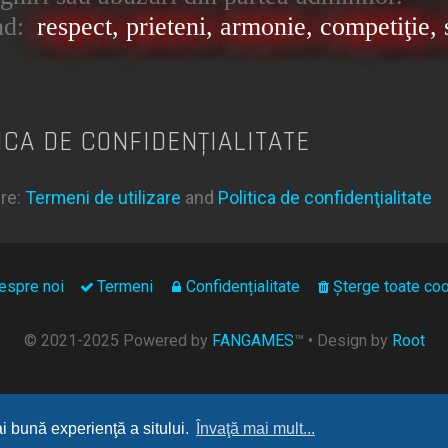
nd:
respect, prieteni, armonie, competiţie, s
ICA DE CONFIDENŢIALITATE
ere:
Termeni de utilizare
and
Politica de confidenţialitate
espre noi
Termeni
Confidențialitate
Şterge toate coo
© 2021-2025 Powered by
FANGAMES
™
• Design by
Root
ai bună experienţă a sitului.
Învaţă mai mult...