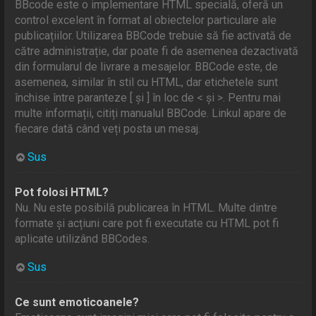
BBcode este o implementare HTML specială, oferă un
control excelent în format al obiectelor particulare ale
publicațiilor. Utilizarea BBCode trebuie să fie activată de
către administrație, dar poate fi de asemenea dezactivată
din formularul de livrare a mesajelor. BBCode este, de
asemenea, similar în stil cu HTML, dar etichetele sunt
închise între paranteze [ și ] în loc de < şi >. Pentru mai
multe informații, citiți manualul BBCode. Linkul apare de
fiecare dată când veți posta un mesaj.
Sus
Pot folosi HTML?
Nu. Nu este posibilă publicarea în HTML. Multe dintre
formate și acțiuni care pot fi executate cu HTML pot fi
aplicate utilizând BBCodes.
Sus
Ce sunt emoticoanele?