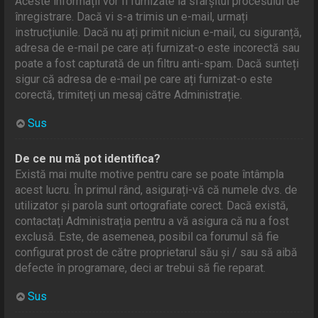
Aceste informații vor fi furnizate la sfârșitul procesului de
înregistrare. Dacă vi s-a trimis un e-mail, urmați
instrucțiunile. Dacă nu ați primit niciun e-mail, cu siguranță,
adresa de e-mail pe care ați furnizat-o este incorectă sau
poate a fost capturată de un filtru anti-spam. Dacă sunteți
sigur că adresa de e-mail pe care ați furnizat-o este
corectă, trimiteți un mesaj către Administrație.
Sus
De ce nu mă pot identifica?
Există mai multe motive pentru care se poate întâmpla
acest lucru. În primul rând, asigurați-vă că numele dvs. de
utilizator și parola sunt ortografiate corect. Dacă există,
contactați Administrația pentru a vă asigura că nu a fost
exclusă. Este, de asemenea, posibil ca forumul să fie
configurat prost de către proprietarul său și / sau să aibă
defecte în programare, deci ar trebui să fie reparat.
Sus