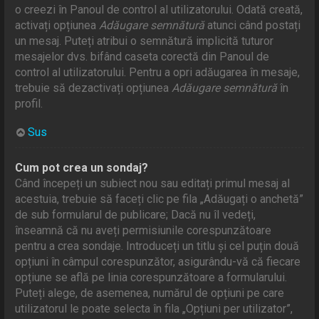
o creezi în Panoul de control al utilizatorului. Odată creată,
activați opțiunea
Adăugare semnătură
atunci când postați
un mesaj. Puteți atribui o semnătură implicită tuturor
mesajelor dvs. bifând caseta corectă din Panoul de
control al utilizatorului. Pentru a opri adăugarea în mesaje,
trebuie să dezactivați opțiunea
Adăugare semnătură
în
profil.
Sus
Cum pot crea un sondaj?
Când începeți un subiect nou sau editați primul mesaj al
acestuia, trebuie să faceți clic pe fila „Adăugați o anchetă”
de sub formularul de publicare; Dacă nu îl vedeți,
înseamnă că nu aveți permisiunile corespunzătoare
pentru a crea sondaje. Introduceți un titlu și cel puțin două
opțiuni în câmpul corespunzător, asigurându-vă că fiecare
opțiune se află pe linia corespunzătoare a formularului.
Puteți alege, de asemenea, numărul de opțiuni pe care
utilizatorul le poate selecta în fila „Opțiuni per utilizator”,