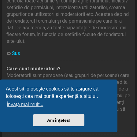
controla toate acțiunile și configurațiile forumului, inclusiv
setările de permisiuni, interzicerea utilizatorilor, crearea
grupurilor de utilizatori și moderatorii etc. Acestea depind
de fondatorul forumului și de permisiunile pe care le-a
dat. De asemenea, au toate capacitățile de moderare din
fiecare forum, în funcție de setările făcute de fondatorul
site-ului.
Sus
Care sunt moderatorii?
Moderatorii sunt persoane (sau grupuri de persoane) care
se ocupă de forumul de zi cu zi. Au autoritatea de a edita
sau șterge mesaje, de a le închide, de a le deschide, de a
Acest sit foloseşte cookies să te asigure că
le muta, de a șterge și de a separa subiecte pe forumul pe
foloseşti cea mai bună experienţă a sitului.
care îl moderează. În general, moderatorii sunt prezenți
Învaţă mai mult...
pentru a împiedica utilizatorii să iasă din subiect sau să
posteze spam și / sau conținut rău intenționat.
Am înţeles!
Sus