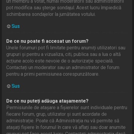
un membru a votat, numai moderatorii sau administratorii
pot modifica sau șterge sondajul. Acest lucru împiedică
schimbarea sondajelor la jumătatea votului.
Sus
De ce nu poate fi accesat un forum?
Unele forumuri pot fi limitate pentru anumiți utilizatori sau
grupuri și pentru a vizualiza, citi, publica sau a lua o altă
acțiune acolo este nevoie de o autorizație specială.
Contactați un moderator sau un administrator de forum
pentru a primi permisiunea corespunzătoare.
Sus
De ce nu puteți adăuga atașamente?
Permisiunile de atașare a fișierelor sunt individuale pentru
fiecare forum, grup, utilizator și sunt acordate de
administrație. Poate că Administrația nu vă permite să
atașați fișiere în forumul în care vă aflați sau doar anumite
grupuri pot face acest lucru. Contactați administrația dacă