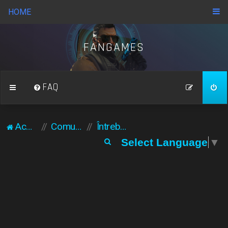
HOME
FANGAMES
FAQ
Acasă
Comunitate
Întrebări puse frecvent
C
Select Language
▼
ă
u
t
a
r
e