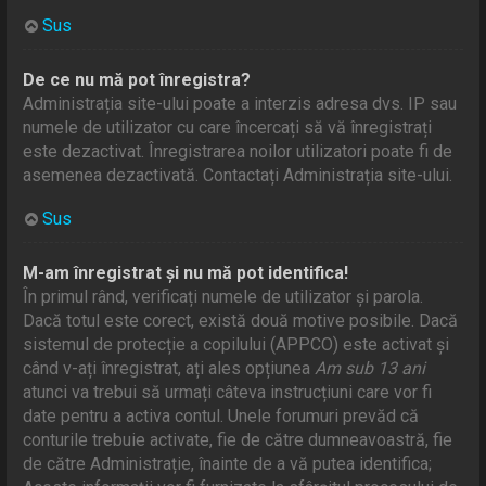
Sus
De ce nu mă pot înregistra?
Administrația site-ului poate a interzis adresa dvs. IP sau
numele de utilizator cu care încercați să vă înregistrați
este dezactivat. Înregistrarea noilor utilizatori poate fi de
asemenea dezactivată. Contactați Administrația site-ului.
Sus
M-am înregistrat și nu mă pot identifica!
În primul rând, verificați numele de utilizator și parola.
Dacă totul este corect, există două motive posibile. Dacă
sistemul de protecție a copilului (APPCO) este activat și
când v-ați înregistrat, ați ales opțiunea
Am sub 13 ani
atunci va trebui să urmați câteva instrucțiuni care vor fi
date pentru a activa contul. Unele forumuri prevăd că
conturile trebuie activate, fie de către dumneavoastră, fie
de către Administrație, înainte de a vă putea identifica;