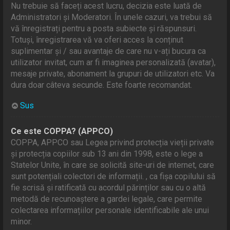
Nu trebuie să faceți acest lucru, decizia este luată de
Administratori și Moderatori. În unele cazuri, va trebui să
vă înregistrați pentru a posta subiecte și răspunsuri.
Totuși, înregistrarea vă va oferi acces la conținut
suplimentar și / sau avantaje de care nu v-ați bucura ca
utilizator invitat, cum ar fi imaginea personalizată (avatar),
mesaje private, abonament la grupuri de utilizatori etc. Va
dura doar câteva secunde. Este foarte recomandat.
Sus
Ce este COPPA? (APPCO)
COPPA, APPCO sau Legea privind protecția vieții private
și protecția copiilor sub 13 ani din 1998, este o lege a
Statelor Unite, în care se solicită site-uri de internet, care
sunt potențiali colectori de informații. , ca fișa copilului să
fie scrisă și ratificată cu acordul părinților sau cu o altă
metodă de recunoaștere a gardei legale, care permite
colectarea informațiilor personale identificabile ale unui
minor.