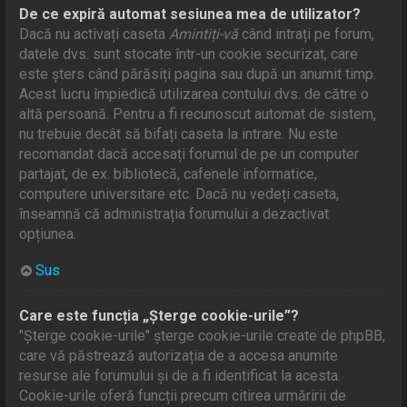
De ce expiră automat sesiunea mea de utilizator?
Dacă nu activați caseta
Amintiți-vă
când intrați pe forum,
datele dvs. sunt stocate într-un cookie securizat, care
este șters când părăsiți pagina sau după un anumit timp.
Acest lucru împiedică utilizarea contului dvs. de către o
altă persoană. Pentru a fi recunoscut automat de sistem,
nu trebuie decât să bifați caseta la intrare. Nu este
recomandat dacă accesați forumul de pe un computer
partajat, de ex. bibliotecă, cafenele informatice,
computere universitare etc. Dacă nu vedeți caseta,
înseamnă că administrația forumului a dezactivat
opțiunea.
Sus
Care este funcția „Șterge cookie-urile”?
"Șterge cookie-urile" șterge cookie-urile create de phpBB,
care vă păstrează autorizația de a accesa anumite
resurse ale forumului și de a fi identificat la acesta.
Cookie-urile oferă funcții precum citirea urmăririi de