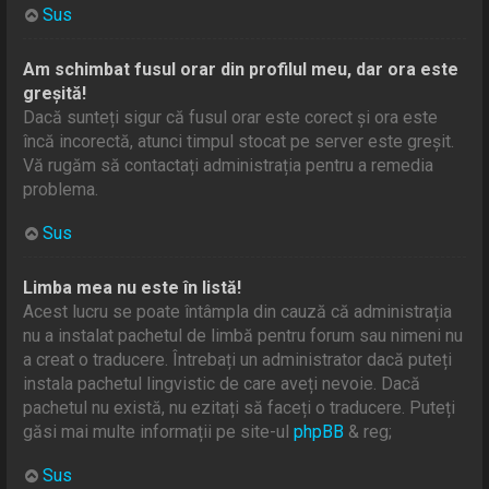
Sus
Am schimbat fusul orar din profilul meu, dar ora este
greșită!
Dacă sunteți sigur că fusul orar este corect și ora este
încă incorectă, atunci timpul stocat pe server este greșit.
Vă rugăm să contactați administrația pentru a remedia
problema.
Sus
Limba mea nu este în listă!
Acest lucru se poate întâmpla din cauză că administrația
nu a instalat pachetul de limbă pentru forum sau nimeni nu
a creat o traducere. Întrebați un administrator dacă puteți
instala pachetul lingvistic de care aveți nevoie. Dacă
pachetul nu există, nu ezitați să faceți o traducere. Puteți
găsi mai multe informații pe site-ul
phpBB
& reg;
Sus