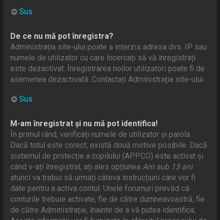
Sus
De ce nu mă pot înregistra?
Administrația site-ului poate a interzis adresa dvs. IP sau
numele de utilizator cu care încercați să vă înregistrați
este dezactivat. Înregistrarea noilor utilizatori poate fi de
asemenea dezactivată. Contactați Administrația site-ului.
Sus
M-am înregistrat și nu mă pot identifica!
În primul rând, verificați numele de utilizator și parola.
Dacă totul este corect, există două motive posibile. Dacă
sistemul de protecție a copilului (APPCO) este activat și
când v-ați înregistrat, ați ales opțiunea
Am sub 13 ani
atunci va trebui să urmați câteva instrucțiuni care vor fi
date pentru a activa contul. Unele forumuri prevăd că
conturile trebuie activate, fie de către dumneavoastră, fie
de către Administrație, înainte de a vă putea identifica;