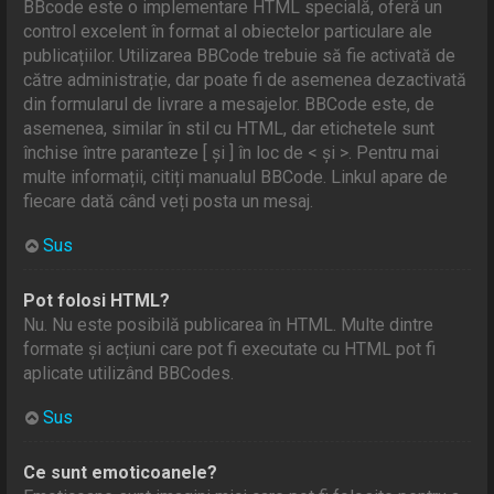
BBcode este o implementare HTML specială, oferă un
control excelent în format al obiectelor particulare ale
publicațiilor. Utilizarea BBCode trebuie să fie activată de
către administrație, dar poate fi de asemenea dezactivată
din formularul de livrare a mesajelor. BBCode este, de
asemenea, similar în stil cu HTML, dar etichetele sunt
închise între paranteze [ și ] în loc de < şi >. Pentru mai
multe informații, citiți manualul BBCode. Linkul apare de
fiecare dată când veți posta un mesaj.
Sus
Pot folosi HTML?
Nu. Nu este posibilă publicarea în HTML. Multe dintre
formate și acțiuni care pot fi executate cu HTML pot fi
aplicate utilizând BBCodes.
Sus
Ce sunt emoticoanele?