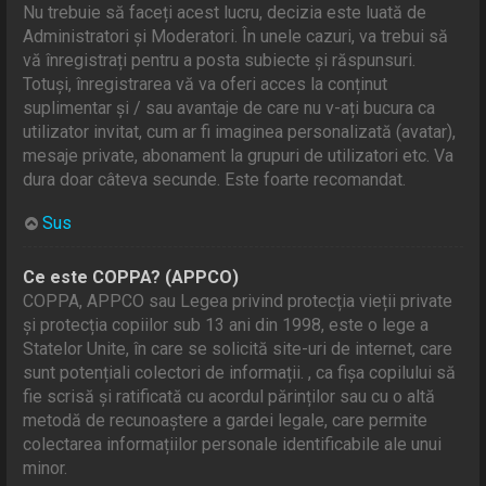
Nu trebuie să faceți acest lucru, decizia este luată de
Administratori și Moderatori. În unele cazuri, va trebui să
vă înregistrați pentru a posta subiecte și răspunsuri.
Totuși, înregistrarea vă va oferi acces la conținut
suplimentar și / sau avantaje de care nu v-ați bucura ca
utilizator invitat, cum ar fi imaginea personalizată (avatar),
mesaje private, abonament la grupuri de utilizatori etc. Va
dura doar câteva secunde. Este foarte recomandat.
Sus
Ce este COPPA? (APPCO)
COPPA, APPCO sau Legea privind protecția vieții private
și protecția copiilor sub 13 ani din 1998, este o lege a
Statelor Unite, în care se solicită site-uri de internet, care
sunt potențiali colectori de informații. , ca fișa copilului să
fie scrisă și ratificată cu acordul părinților sau cu o altă
metodă de recunoaștere a gardei legale, care permite
colectarea informațiilor personale identificabile ale unui
minor.