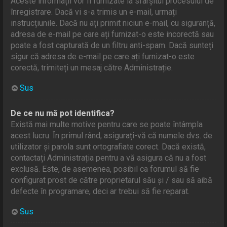
Aceste informații vor fi furnizate la sfârșitul procesului de
înregistrare. Dacă vi s-a trimis un e-mail, urmați
instrucțiunile. Dacă nu ați primit niciun e-mail, cu siguranță,
adresa de e-mail pe care ați furnizat-o este incorectă sau
poate a fost capturată de un filtru anti-spam. Dacă sunteți
sigur că adresa de e-mail pe care ați furnizat-o este
corectă, trimiteți un mesaj către Administrație.
Sus
De ce nu mă pot identifica?
Există mai multe motive pentru care se poate întâmpla
acest lucru. În primul rând, asigurați-vă că numele dvs. de
utilizator și parola sunt ortografiate corect. Dacă există,
contactați Administrația pentru a vă asigura că nu a fost
exclusă. Este, de asemenea, posibil ca forumul să fie
configurat prost de către proprietarul său și / sau să aibă
defecte în programare, deci ar trebui să fie reparat.
Sus