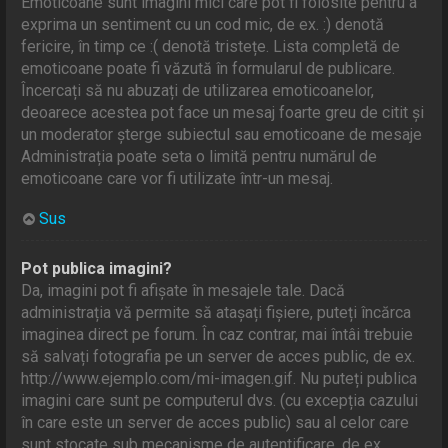
Emoticoane sunt imagini mici care pot fi folosite pentru a
exprima un sentiment cu un cod mic, de ex. :) denotă
fericire, în timp ce :( denotă tristețe. Lista completă de
emoticoane poate fi văzută în formularul de publicare.
Încercați să nu abuzați de utilizarea emoticoanelor,
deoarece acestea pot face un mesaj foarte greu de citit și
un moderator șterge subiectul sau emoticoane de mesaje
Administrația poate seta o limită pentru numărul de
emoticoane care vor fi utilizate într-un mesaj.
Sus
Pot publica imagini?
Da, imagini pot fi afișate în mesajele tale. Dacă
administrația vă permite să atașați fișiere, puteți încărca
imaginea direct pe forum. În caz contrar, mai întâi trebuie
să salvați fotografia pe un server de acces public, de ex.
http://www.ejemplo.com/mi-imagen.gif. Nu puteți publica
imagini care sunt pe computerul dvs. (cu excepția cazului
în care este un server de acces public) sau al celor care
sunt stocate sub mecanisme de autentificare, de ex.