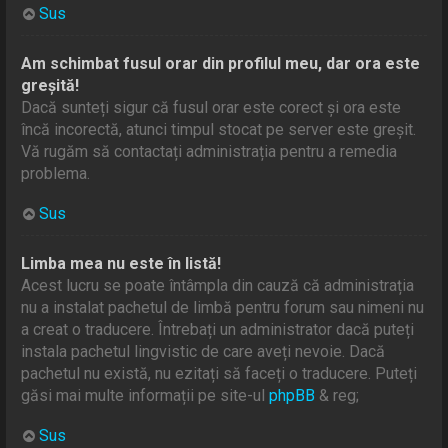
Sus
Am schimbat fusul orar din profilul meu, dar ora este
greșită!
Dacă sunteți sigur că fusul orar este corect și ora este
încă incorectă, atunci timpul stocat pe server este greșit.
Vă rugăm să contactați administrația pentru a remedia
problema.
Sus
Limba mea nu este în listă!
Acest lucru se poate întâmpla din cauză că administrația
nu a instalat pachetul de limbă pentru forum sau nimeni nu
a creat o traducere. Întrebați un administrator dacă puteți
instala pachetul lingvistic de care aveți nevoie. Dacă
pachetul nu există, nu ezitați să faceți o traducere. Puteți
găsi mai multe informații pe site-ul
phpBB
& reg;
Sus