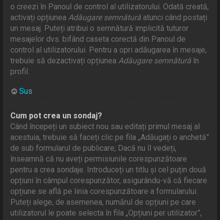
o creezi în Panoul de control al utilizatorului. Odată creată,
activați opțiunea
Adăugare semnătură
atunci când postați
un mesaj. Puteți atribui o semnătură implicită tuturor
mesajelor dvs. bifând caseta corectă din Panoul de
control al utilizatorului. Pentru a opri adăugarea în mesaje,
trebuie să dezactivați opțiunea
Adăugare semnătură
în
profil.
Sus
Cum pot crea un sondaj?
Când începeți un subiect nou sau editați primul mesaj al
acestuia, trebuie să faceți clic pe fila „Adăugați o anchetă”
de sub formularul de publicare; Dacă nu îl vedeți,
înseamnă că nu aveți permisiunile corespunzătoare
pentru a crea sondaje. Introduceți un titlu și cel puțin două
opțiuni în câmpul corespunzător, asigurându-vă că fiecare
opțiune se află pe linia corespunzătoare a formularului.
Puteți alege, de asemenea, numărul de opțiuni pe care
utilizatorul le poate selecta în fila „Opțiuni per utilizator”,