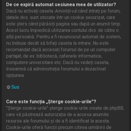
De ce expiră automat sesiunea mea de utilizator?
Dacă nu activați caseta
Amintiți-vă
când intrați pe forum,
datele dvs. sunt stocate într-un cookie securizat, care
este șters când părăsiți pagina sau după un anumit timp.
Acest lucru împiedică utilizarea contului dvs. de către o
altă persoană. Pentru a fi recunoscut automat de sistem,
nu trebuie decât să bifați caseta la intrare. Nu este
recomandat dacă accesați forumul de pe un computer
partajat, de ex. bibliotecă, cafenele informatice,
computere universitare etc. Dacă nu vedeți caseta,
înseamnă că administrația forumului a dezactivat
opțiunea.
Sus
Care este funcția „Șterge cookie-urile”?
"Șterge cookie-urile" șterge cookie-urile create de phpBB,
care vă păstrează autorizația de a accesa anumite
resurse ale forumului și de a fi identificat la acesta.
Cookie-urile oferă funcții precum citirea urmăririi de