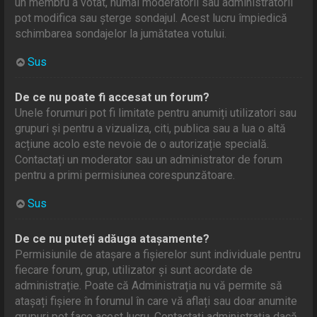
un membru a votat, numai moderatorii sau administratorii
pot modifica sau șterge sondajul. Acest lucru împiedică
schimbarea sondajelor la jumătatea votului.
Sus
De ce nu poate fi accesat un forum?
Unele forumuri pot fi limitate pentru anumiți utilizatori sau
grupuri și pentru a vizualiza, citi, publica sau a lua o altă
acțiune acolo este nevoie de o autorizație specială.
Contactați un moderator sau un administrator de forum
pentru a primi permisiunea corespunzătoare.
Sus
De ce nu puteți adăuga atașamente?
Permisiunile de atașare a fișierelor sunt individuale pentru
fiecare forum, grup, utilizator și sunt acordate de
administrație. Poate că Administrația nu vă permite să
atașați fișiere în forumul în care vă aflați sau doar anumite
grupuri pot face acest lucru. Contactați administrația dacă