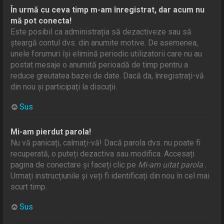
În urmă cu ceva timp m-am înregistrat, dar acum nu
mă pot conecta!
Este posibil ca administrația să dezactiveze sau să
șteargă contul dvs. din anumite motive. De asemenea,
unele forumuri își elimină periodic utilizatorii care nu au
postat mesaje o anumită perioadă de timp pentru a
reduce greutatea bazei de date. Dacă da, înregistrați-vă
din nou și participați la discuții.
Sus
Mi-am pierdut parola!
Nu vă panicați, calmați-vă! Dacă parola dvs. nu poate fi
recuperată, o puteți dezactiva sau modifica. Accesați
pagina de conectare și faceți clic pe
Mi-am uitat parola
.
Urmați instrucțiunile și veți fi identificați din nou în cel mai
scurt timp.
Sus