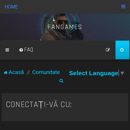
HOME
FANGAMES
FAQ
Acasă
Comunitate
Select Language
▼
C
ă
u
CONECTAȚI-VĂ CU:
t
a
r
e