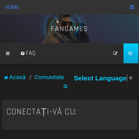
HOME
FANGAMES
FAQ
Acasă
Comunitate
Select Language
▼
C
ă
u
CONECTAȚI-VĂ CU:
t
a
r
e