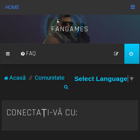
HOME
FANGAMES
FAQ
Acasă
Comunitate
Select Language
▼
C
ă
u
CONECTAȚI-VĂ CU:
t
a
r
e