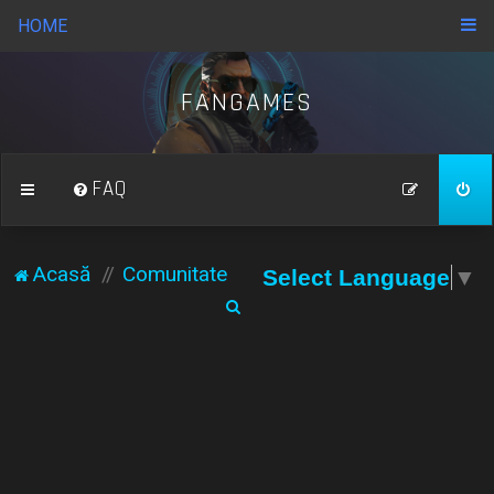
HOME
FANGAMES
FAQ
Acasă
Comunitate
Select Language
▼
C
ă
u
t
a
r
e