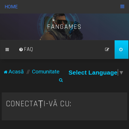
HOME
FANGAMES
FAQ
Acasă
Comunitate
Select Language
▼
C
ă
u
CONECTAȚI-VĂ CU:
t
a
r
e