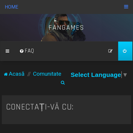
HOME
FANGAMES
FAQ
Acasă
Comunitate
Select Language
▼
C
ă
u
CONECTAȚI-VĂ CU:
t
a
r
e