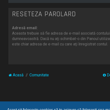
RESETEZĂ PAROLARD
Adresă email:
Aceasta trebuie să fie adresa de e-mail asociată contului
dumneavoastră. Dacă nu aţi schimbat-o din Panoul utilizat
este chiar adresa de e-mail cu care aţi înregistrat contul.
Acasă
Comunitate
D
Acest sit foloseşte cookies să te asigure că foloseşti cea m