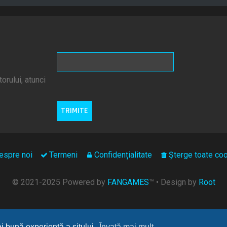
orului, atunci
espre noi
Termeni
Confidențialitate
Şterge toate coo
© 2021-2025 Powered by
FANGAMES
™
• Design by
Root
ai bună experienţă a sitului.
Învaţă mai mult...