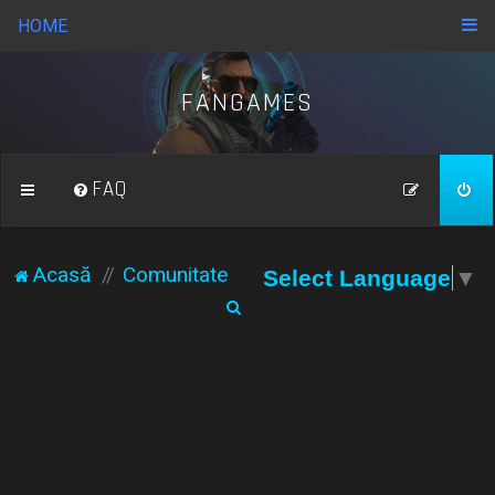
HOME
FANGAMES
FAQ
Acasă
Comunitate
Select Language
▼
C
ă
u
t
a
r
e