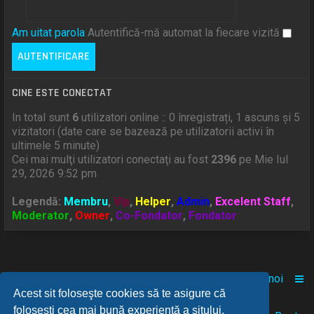
Am uitat parola
Autentifică-mă automat la fiecare vizită
CINE ESTE CONECTAT
In total sunt
6
utilizatori online :: 0 înregistrați, 1 ascuns și 5
vizitatori (date care se bazează pe utilizatorii activi în
ultimele 5 minute)
Cei mai mulţi utilizatori conectaţi au fost
2396
pe Mie Iul
29, 2026 9:52 pm
Legendă:
Membru
,
Vip
,
Helper
,
Admin
,
Excelent Staff
,
Moderator
,
Owner
,
Co-Fondator
,
Fondator
Acasă
Comunitate
Despre noi
Acest sit foloseşte cookies să te asigure că
foloseşti cea mai bună experienţă a sitului.