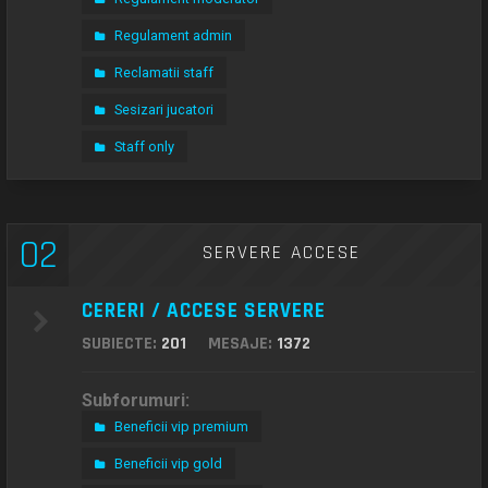
Regulament admin
Reclamatii staff
Sesizari jucatori
Staff only
02
SERVERE ACCESE
CERERI / ACCESE SERVERE
SUBIECTE:
201
MESAJE:
1372
Subforumuri:
Beneficii vip premium
Beneficii vip gold