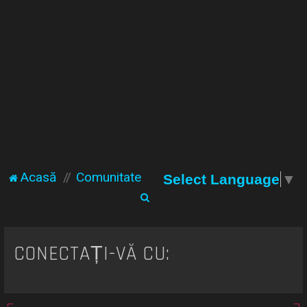
Acasă
Comunitate
Select Language
▼
C
ă
u
CONECTAȚI-VĂ CU:
t
a
r