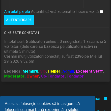
Am uitat parola
Autentifică-mă automat la fiecare vizită
CINE ESTE CONECTAT
In total sunt
6
utilizatori online :: 0 înregistrați, 1 ascuns și 5
vizitatori (date care se bazează pe utilizatorii activi în
ultimele 5 minute)
Cei mai mulţi utilizatori conectaţi au fost
2396
pe Mie Iul
29, 2026 9:52 pm
Legendă:
Membru
,
Vip
,
Helper
,
Admin
,
Excelent Staff
,
Moderator
,
Owner
,
Co-Fondator
,
Fondator
Acasă
Comunitate
Despre noi
Acest sit foloseşte cookies să te asigure că
foloseşti cea mai bună experienţă a sitului.