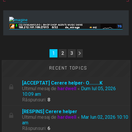
e
1
2
3
Următorul
RECENT TOPICS
[ACCEPTAT] Cerere helper- O.........K
Ultimul mesaj de
hardwell
«
Dum Iul 05, 2026
10:09 am
Răspunsuri:
8
[RESPINS] Cerere helper
Ultimul mesaj de
hardwell
«
Mar Iun 02, 2026 10:10
am
Răspunsuri:
6