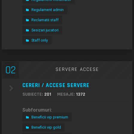
Regulament admin
Reclamatii staff
Sesizari jucatori
Staff only
02
SERVERE ACCESE
CERERI / ACCESE SERVERE
SUBIECTE:
201
MESAJE:
1372
Subforumuri:
Beneficii vip premium
Beneficii vip gold