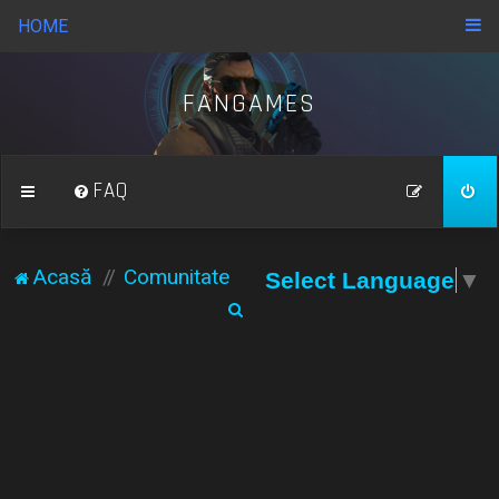
HOME
FANGAMES
FAQ
Acasă
Comunitate
Select Language
▼
C
ă
u
t
a
r
e