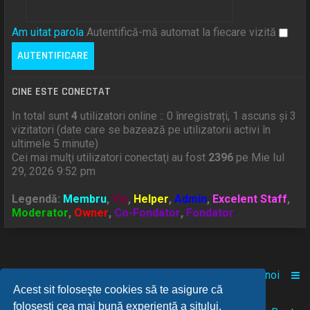
Am uitat parola
Autentifică-mă automat la fiecare vizită
CINE ESTE CONECTAT
In total sunt
4
utilizatori online :: 0 înregistrați, 1 ascuns și 3
vizitatori (date care se bazează pe utilizatorii activi în
ultimele 5 minute)
Cei mai mulţi utilizatori conectaţi au fost
2396
pe Mie Iul
29, 2026 9:52 pm
Legendă:
Membru
,
Vip
,
Helper
,
Admin
,
Excelent Staff
,
Moderator
,
Owner
,
Co-Fondator
,
Fondator
Acasă
Comunitate
Despre noi
Acest sit foloseşte cookies să te asigure că
foloseşti cea mai bună experienţă a sitului.