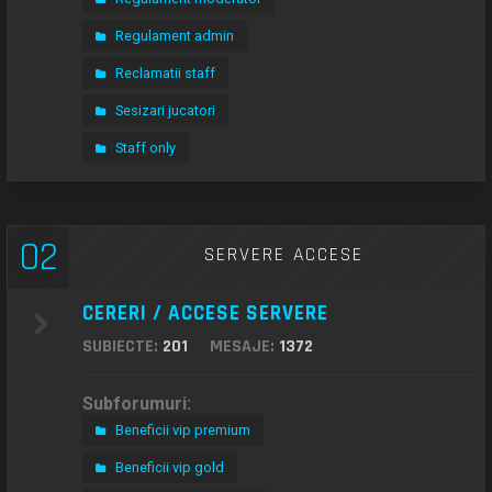
Regulament admin
Reclamatii staff
Sesizari jucatori
Staff only
02
SERVERE ACCESE
CERERI / ACCESE SERVERE
SUBIECTE:
201
MESAJE:
1372
Subforumuri:
Beneficii vip premium
Beneficii vip gold