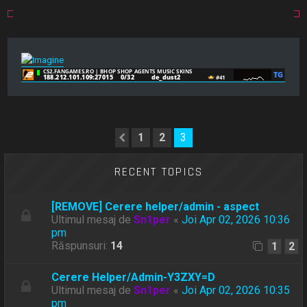
1
2
3
Anterior
RECENT TOPICS
[REMOVE] Cerere helper/admin - aspect
Ultimul mesaj de
Sn1per
«
Joi Apr 02, 2026 10:36
pm
Răspunsuri:
14
1
2
Cerere Helper/Admin-Y3ZXY=D
Ultimul mesaj de
Sn1per
«
Joi Apr 02, 2026 10:35
pm