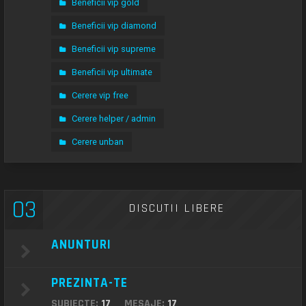
Beneficii vip gold
Beneficii vip diamond
Beneficii vip supreme
Beneficii vip ultimate
Cerere vip free
Cerere helper / admin
Cerere unban
03
DISCUTII LIBERE
ANUNTURI
PREZINTA-TE
SUBIECTE:
17
MESAJE:
17