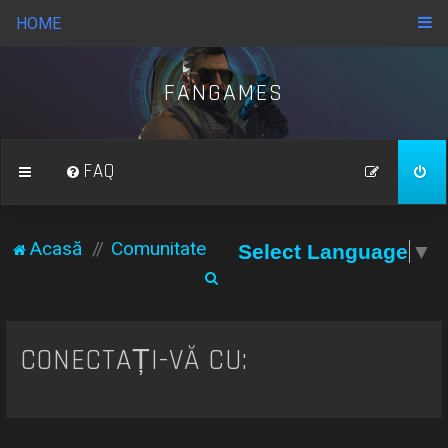
HOME
FANGAMES
FAQ
Acasă
Comunitate
Select Language
▼
C
ă
u
CONECTAȚI-VĂ CU:
t
a
r
e