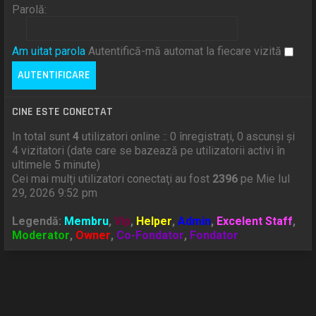
Parolă:
Am uitat parola
Autentifică-mă automat la fiecare vizită
CINE ESTE CONECTAT
In total sunt
4
utilizatori online :: 0 înregistrați, 0 ascunși și
4 vizitatori (date care se bazează pe utilizatorii activi în
ultimele 5 minute)
Cei mai mulţi utilizatori conectaţi au fost
2396
pe Mie Iul
29, 2026 9:52 pm
Legendă:
Membru
,
Vip
,
Helper
,
Admin
,
Excelent Staff
,
Moderator
,
Owner
,
Co-Fondator
,
Fondator