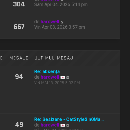
304
Sâm Apr 04, 2026 5:14 pm
de
hardwell
667
Vin Apr 03, 2026 3:57 pm
TE
MESAJE
ULTIMUL MESAJ
Re: absența
94
V
de
hardwell
e
VIN MAI 15, 2026 8:02 PM
z
i
u
l
t
i
Re: Sesizare - CatStyle$ n0Ma…
m
49
V
de
hardwell
u