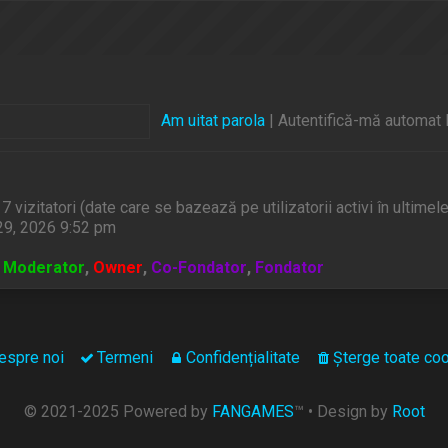
Am uitat parola
|
Autentifică-mă automat l
și 7 vizitatori (date care se bazează pe utilizatorii activi în ultimel
29, 2026 9:52 pm
,
Moderator
,
Owner
,
Co-Fondator
,
Fondator
espre noi
Termeni
Confidențialitate
Şterge toate coo
© 2021-2025 Powered by
FANGAMES
™
• Design by
Root