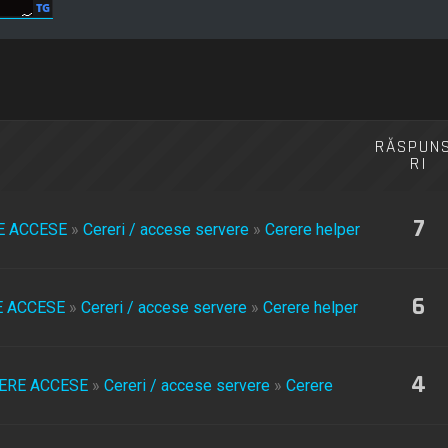
RĂSPUN
RI
7
E ACCESE
»
Cereri / accese servere
»
Cerere helper
6
E ACCESE
»
Cereri / accese servere
»
Cerere helper
4
ERE ACCESE
»
Cereri / accese servere
»
Cerere