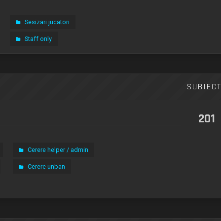
Sesizari jucatori
Staff only
SUBIEC
201
Cerere helper / admin
Cerere unban