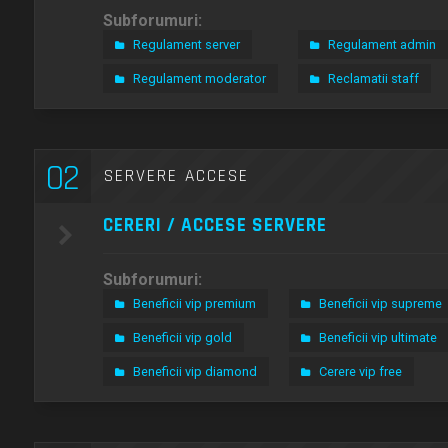
Subforumuri:
Regulament server
Regulament admin
Regulament moderator
Reclamatii staff
02
SERVERE ACCESE
CERERI / ACCESE SERVERE
Subforumuri:
Beneficii vip premium
Beneficii vip supreme
Beneficii vip gold
Beneficii vip ultimate
Beneficii vip diamond
Cerere vip free