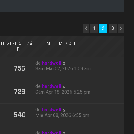
1
2
3
Anterior
Urm
SU
VIZUALIZĂ
ULTIMUL MESAJ
RI
de
hardwell
756
Sâm Mai 02, 2026 1:09 am
de
hardwell
729
Sâm Apr 18, 2026 5:25 pm
de
hardwell
540
Mie Apr 08, 2026 6:55 pm
de
hardwell