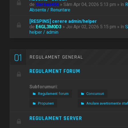
de
Serban456
» Sâm Apr 04, 2026 5:13 pm » în
R
Absenta / Renuntare
[RESPINS] cerere admin/helper
de
E4GL3M0D3
» Joi Apr 02, 2026 5:15 pm » în
S
helper / admin
01
REGULAMENT GENERAL
REGULAMENT FORUM
Subforumuri:
Regulament forum
Concursuri
Propuneri
Anulare avertismente staf
REGULAMENT SERVER