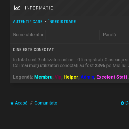
INFORMAŢIE
AUTENTIFICARE
•
ÎNREGISTRARE
Nume utilizator:
Parolă:
CINE ESTE CONECTAT
In total sunt
7
utilizatori online :: 0 înregistrați, 0 ascunși 
Cei mai mulţi utilizatori conectaţi au fost
2396
pe Mie Iul 
Legendă:
Membru
,
Vip
,
Helper
,
Admin
,
Excelent Staff
Acasă
Comunitate
D