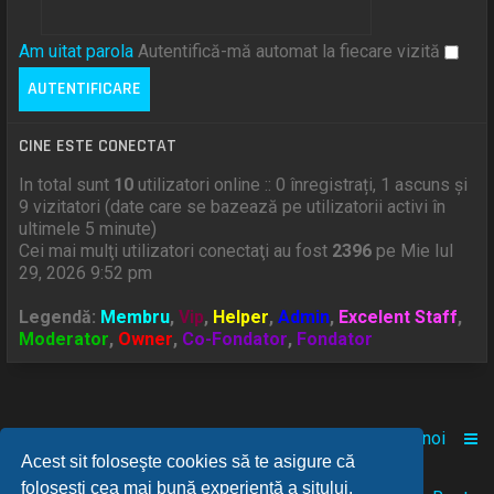
Am uitat parola
Autentifică-mă automat la fiecare vizită
CINE ESTE CONECTAT
In total sunt
10
utilizatori online :: 0 înregistrați, 1 ascuns și
9 vizitatori (date care se bazează pe utilizatorii activi în
ultimele 5 minute)
Cei mai mulţi utilizatori conectaţi au fost
2396
pe Mie Iul
29, 2026 9:52 pm
Legendă:
Membru
,
Vip
,
Helper
,
Admin
,
Excelent Staff
,
Moderator
,
Owner
,
Co-Fondator
,
Fondator
Acasă
Comunitate
Despre noi
Acest sit foloseşte cookies să te asigure că
foloseşti cea mai bună experienţă a sitului.