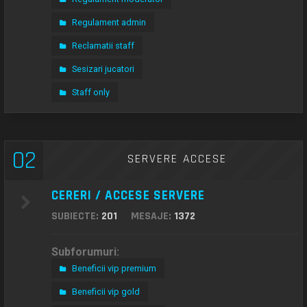
Regulament admin
Reclamatii staff
Sesizari jucatori
Staff only
02
SERVERE ACCESE
CERERI / ACCESE SERVERE
SUBIECTE:
201
MESAJE:
1372
Subforumuri:
Beneficii vip premium
Beneficii vip gold