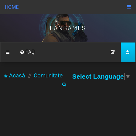
HOME
FANGAMES
FAQ
Acasă
Comunitate
Select Language
▼
C
ă
u
t
a
r
e