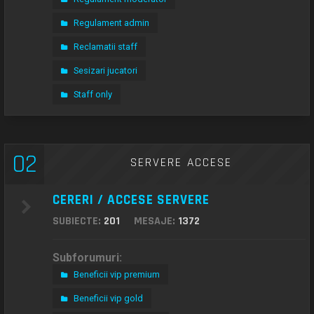
Regulament admin
Reclamatii staff
Sesizari jucatori
Staff only
02
SERVERE ACCESE
CERERI / ACCESE SERVERE
SUBIECTE:
201
MESAJE:
1372
Subforumuri:
Beneficii vip premium
Beneficii vip gold