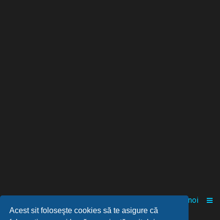
Acasă
Comunitate
Despre noi
Acest sit foloseşte cookies să te asigure că