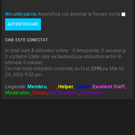
Am uitat parola
Autentifică-mă automat la fiecare vizită
CINE ESTE CONECTAT
In total sunt
2
utilizatori online :: 0 înregistrați, 0 ascunși și
2 vizitatori (date care se bazează pe utilizatorii activi în
ultimele 5 minute)
Cei mai mulţi utilizatori conectaţi au fost
2396
pe Mie Iul
29, 2026 9:52 pm
Legendă:
Membru
,
Vip
,
Helper
,
Admin
,
Excelent Staff
,
Moderator
,
Owner
,
Co-Fondator
,
Fondator