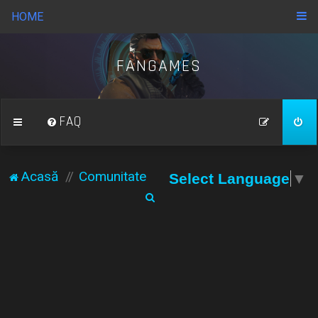
HOME
FANGAMES
FAQ
Acasă
Comunitate
Select Language
▼
C
ă
u
t
a
r
e