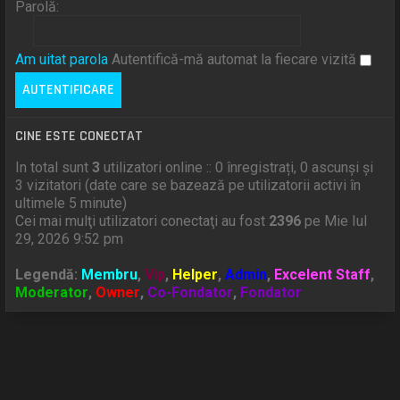
Parolă:
Am uitat parola
Autentifică-mă automat la fiecare vizită
CINE ESTE CONECTAT
In total sunt
3
utilizatori online :: 0 înregistrați, 0 ascunși și
3 vizitatori (date care se bazează pe utilizatorii activi în
ultimele 5 minute)
Cei mai mulţi utilizatori conectaţi au fost
2396
pe Mie Iul
29, 2026 9:52 pm
Legendă:
Membru
,
Vip
,
Helper
,
Admin
,
Excelent Staff
,
Moderator
,
Owner
,
Co-Fondator
,
Fondator