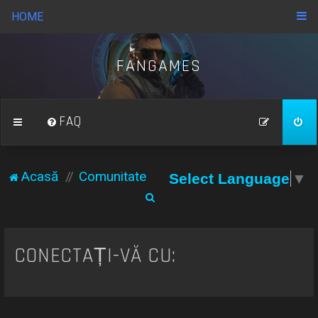
HOME
FANGAMES
FAQ
Acasă
Comunitate
Select Language
▼
C
ă
u
CONECTAȚI-VĂ CU:
t
a
r
e