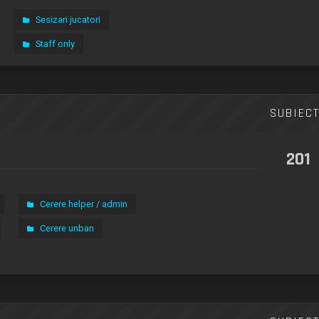
Sesizari jucatori
Staff only
SUBIEC
201
Cerere helper / admin
Cerere unban