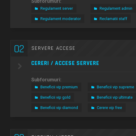
Subforumuri:
Regulament server
Regulament admin
Regulament moderator
Reclamatii staff
02
SERVERE ACCESE
CERERI / ACCESE SERVERE
Subforumuri:
Beneficii vip premium
Beneficii vip supreme
Beneficii vip gold
Beneficii vip ultimate
Beneficii vip diamond
Cerere vip free