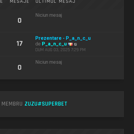
TE
MESAJE
ULTIMUL MESAJ
e
s
a
Niciun mesaj
j
0
Prezentare - P_a_n_c_u
17
V
de
P_a_n_c_u
e
DUM AUG 03, 2025 7:29 PM
z
i
Niciun mesaj
0
u
l
t
i
m
u
l
U MEMBRU
ZUZU#SUPERBET
m
e
s
a
j