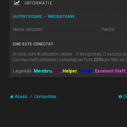
INFORMAŢIE
AUTENTIFICARE
•
ÎNREGISTRARE
Nume utilizator:
Parolă:
CINE ESTE CONECTAT
In total sunt
4
utilizatori online :: 0 înregistrați, 0 ascunși 
Cei mai mulţi utilizatori conectaţi au fost
2396
pe Mie Iul 
Legendă:
Membru
,
Vip
,
Helper
,
Admin
,
Excelent Staff
Acasă
Comunitate
D