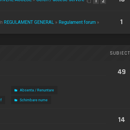
1
2
1
în
REGULAMENT GENERAL
»
Regulament forum
»
SUBIEC
49
Absenta / Renuntare
f
Schimbare nume
14