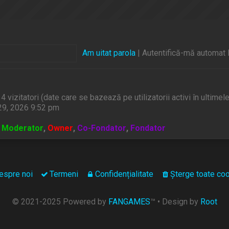
Am uitat parola
|
Autentifică-mă automat l
și 4 vizitatori (date care se bazează pe utilizatorii activi în ultimel
29, 2026 9:52 pm
,
Moderator
,
Owner
,
Co-Fondator
,
Fondator
espre noi
Termeni
Confidențialitate
Şterge toate coo
© 2021-2025 Powered by
FANGAMES
™
• Design by
Root