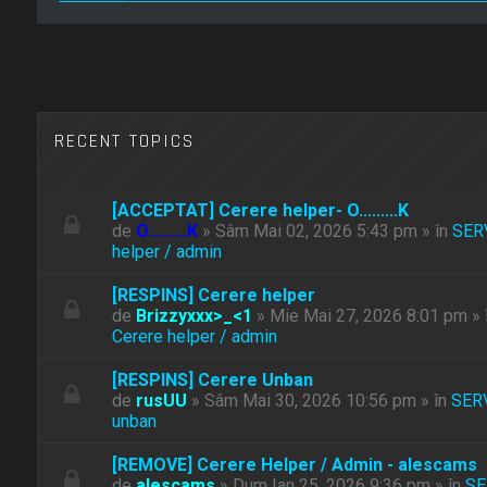
RECENT TOPICS
[ACCEPTAT] Cerere helper- O.........K
de
O.........K
» Sâm Mai 02, 2026 5:43 pm » în
SER
helper / admin
[RESPINS] Cerere helper
de
Brizzyxxx>_<1
» Mie Mai 27, 2026 8:01 pm » 
Cerere helper / admin
[RESPINS] Cerere Unban
de
rusUU
» Sâm Mai 30, 2026 10:56 pm » în
SER
unban
[REMOVE] Cerere Helper / Admin - alescams
de
alescams
» Dum Ian 25, 2026 9:36 pm » în
SE