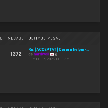
z
m
i
e
u
s
l
a
t
j
i
m
u
l
TE
MESAJE
ULTIMUL MESAJ
m
e
Re: [ACCEPTAT] Cerere helper-…
s
1372
V
de
hardwell
a
e
DUM IUL 05, 2026 10:09 AM
j
z
i
u
l
t
i
m
u
l
m