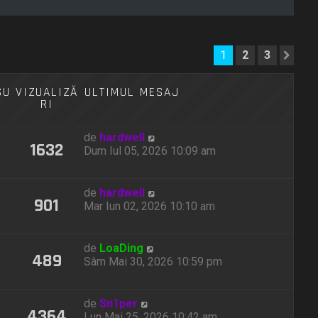
1
2
3
Urm
SU
VIZUALIZĂ
ULTIMUL MESAJ
RI
de
hardwell
1632
Dum Iul 05, 2026 10:09 am
de
hardwell
901
Mar Iun 02, 2026 10:10 am
de
LoaDing
489
Sâm Mai 30, 2026 10:59 pm
de
Sn1per
4364
Lun Mai 25, 2026 10:42 am