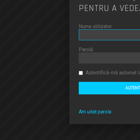
PENTRU A VEDE
Nume utilizator
Parolă
Autentifică-mă automat la
Am uitat parola