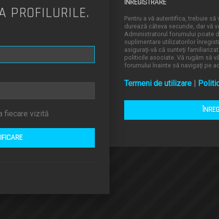
ÎNREGISTRARE
A PROFILURILE.
Pentru a vă autentifica, trebuie să v
durează câteva secunde, dar vă va 
Administratorul forumului poate
suplimentare utilizatorilor înregistr
asiguraţi-vă că sunteţi familiarizat
politicile asociate. Vă rugăm să vă 
forumului înainte să navigaţi pe a
Termeni de utilizare
|
Politi
ÎNRE
 fiecare vizită