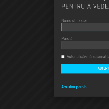
PENTRU A VEDE
Nume utilizator
Parolă
Autentifică-mă automat la
Am uitat parola