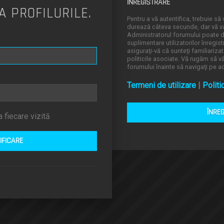
ÎNREGISTRARE
A PROFILURILE.
Pentru a vă autentifica, trebuie să v
durează câteva secunde, dar vă va 
Administratorul forumului poate
suplimentare utilizatorilor înregistr
asiguraţi-vă că sunteţi familiarizat
politicile asociate. Vă rugăm să vă 
forumului înainte să navigaţi pe a
Termeni de utilizare
|
Politi
ÎNRE
 fiecare vizită