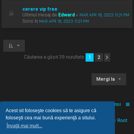
cerere vip free
Ultimul mesaj de
Edward
«
MAR APR 18, 2023 11:31 PM
Scris în
MAR APR 18, 2023 11:31 PM
Căutarea a găsit 39 rezultate
1
2
Următoru
Mergi la
Acasă
Comunitate
Despre noi
Acest sit foloseşte cookies să te asigure că
foloseşti cea mai bună experienţă a sitului.
© 2021-2025 Powered by
FANGAMES
™
• Design by
Root
Învaţă mai mult...