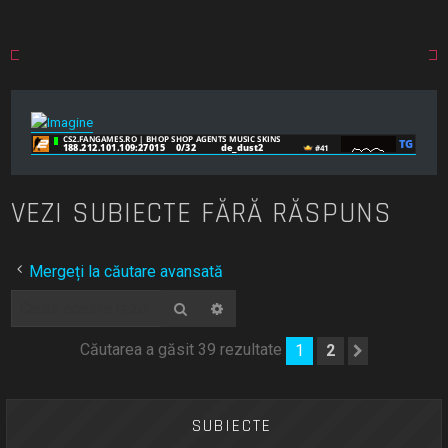
VEZI SUBIECTE FĂRĂ RĂSPUNS
Mergeți la căutare avansată
Căutare
Căutare avansată
Căutarea a găsit 39 rezultate
1
2
Următoru
SUBIECTE