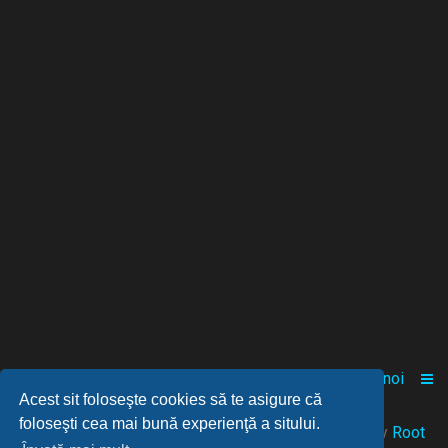
Acasă
Comunitate
Despre noi
Acest sit foloseşte cookies să te asigure că
foloseşti cea mai bună experienţă a sitului.
© 2021-2025 Powered by
FANGAMES
™
• Design by
Root