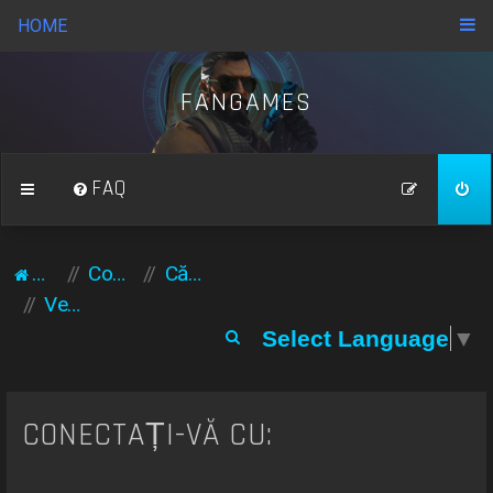
HOME
FANGAMES
FAQ
Acasă
Comunitate
Căutare
Vezi subiecte fără răspuns
C
Select Language
▼
ă
u
t
CONECTAȚI-VĂ CU:
a
r