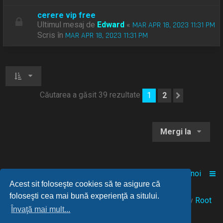
cerere vip free
Ultimul mesaj de
Edward
«
MAR APR 18, 2023 11:31 PM
Scris în
MAR APR 18, 2023 11:31 PM
Căutarea a găsit 39 rezultate
1
2
Următoru
Mergi la
Acasă
Comunitate
Despre noi
Acest sit foloseşte cookies să te asigure că
foloseşti cea mai bună experienţă a sitului.
© 2021-2025 Powered by
FANGAMES
™
• Design by
Root
Învaţă mai mult...