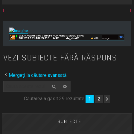
VEZI SUBIECTE FĂRĂ RĂSPUNS
Mergeți la căutare avansată
Căutare
Căutare avansată
Căutarea a găsit 39 rezultate
1
2
Următoru
SUBIECTE