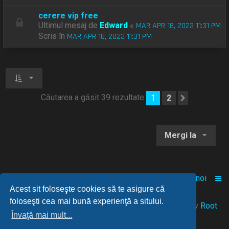
cerere vip free
Ultimul mesaj de
Edward
«
MAR APR 18, 2023 11:31 PM
Scris în
MAR APR 18, 2023 11:31 PM
Căutarea a găsit 39 rezultate
1
2
Următoru
Mergi la
Acasă
Comunitate
Despre noi
Acest sit foloseşte cookies să te asigure că
foloseşti cea mai bună experienţă a sitului.
© 2021-2025 Powered by
FANGAMES
™
• Design by
Root
Învaţă mai mult...