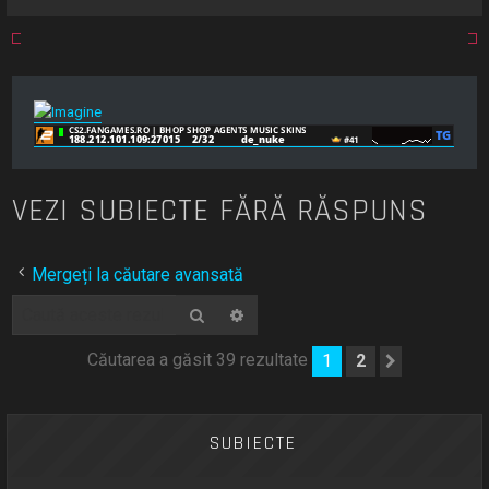
VEZI SUBIECTE FĂRĂ RĂSPUNS
Mergeți la căutare avansată
Căutare
Căutare avansată
Căutarea a găsit 39 rezultate
1
2
Următoru
SUBIECTE