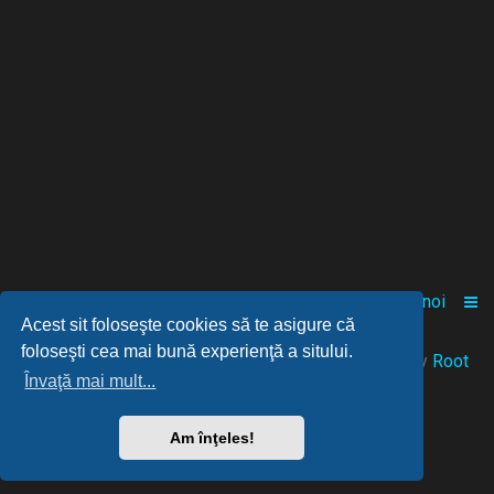
Acasă
Comunitate
Despre noi
Acest sit foloseşte cookies să te asigure că
foloseşti cea mai bună experienţă a sitului.
© 2021-2025 Powered by
FANGAMES
™
• Design by
Root
Învaţă mai mult...
Am înţeles!