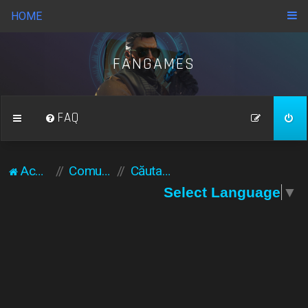
HOME
FANGAMES
FAQ
Acasă
Comunitate
Căutare
Select Language
▼