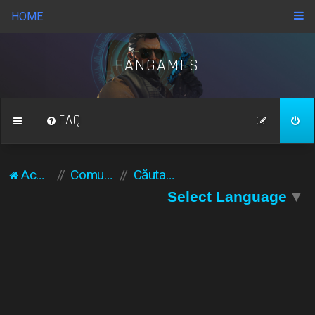
HOME
FANGAMES
FAQ
Acasă
Comunitate
Căutare
Select Language
▼