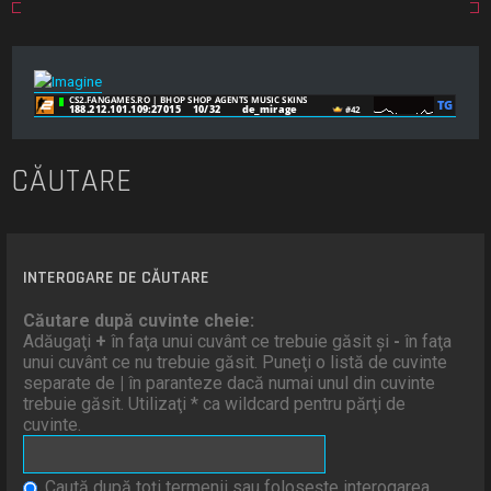
CĂUTARE
INTEROGARE DE CĂUTARE
Căutare după cuvinte cheie:
Adăugaţi
+
în faţa unui cuvânt ce trebuie găsit şi
-
în faţa
unui cuvânt ce nu trebuie găsit. Puneţi o listă de cuvinte
separate de
|
în paranteze dacă numai unul din cuvinte
trebuie găsit. Utilizaţi * ca wildcard pentru părţi de
cuvinte.
Caută după toţi termenii sau foloseşte interogarea