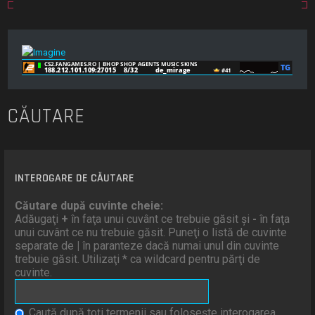
CĂUTARE
INTEROGARE DE CĂUTARE
Căutare după cuvinte cheie:
Adăugaţi
+
în faţa unui cuvânt ce trebuie găsit şi
-
în faţa
unui cuvânt ce nu trebuie găsit. Puneţi o listă de cuvinte
separate de
|
în paranteze dacă numai unul din cuvinte
trebuie găsit. Utilizaţi * ca wildcard pentru părţi de
cuvinte.
Caută după toţi termenii sau foloseşte interogarea