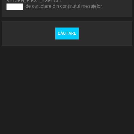
RETURN_FIRST_EXPLAIN
de caractere din conţinutul mesajelor