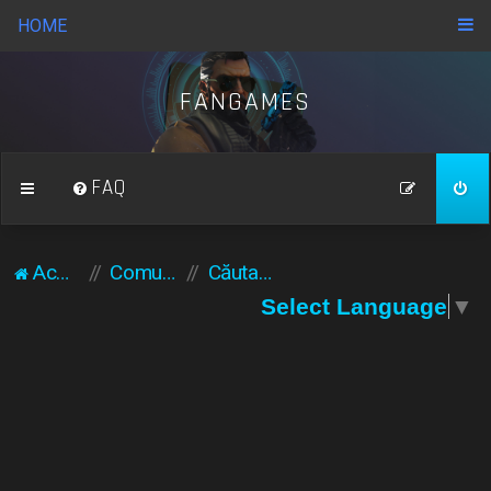
HOME
FANGAMES
FAQ
Acasă
Comunitate
Căutare
Select Language
▼