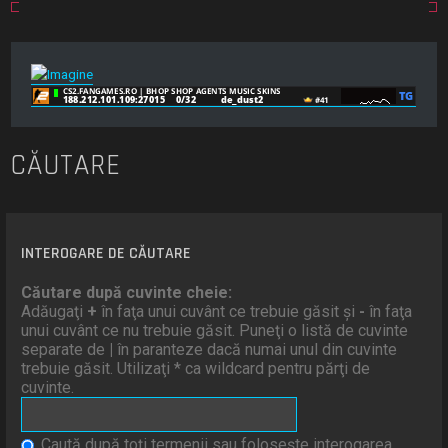
CĂUTARE
INTEROGARE DE CĂUTARE
Căutare după cuvinte cheie:
Adăugaţi
+
în faţa unui cuvânt ce trebuie găsit şi
-
în faţa
unui cuvânt ce nu trebuie găsit. Puneţi o listă de cuvinte
separate de
|
în paranteze dacă numai unul din cuvinte
trebuie găsit. Utilizaţi * ca wildcard pentru părţi de
cuvinte.
Caută după toţi termenii sau foloseşte interogarea