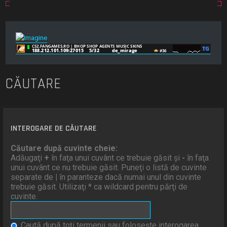
CĂUTARE
INTEROGARE DE CĂUTARE
Căutare după cuvinte cheie:
Adăugaţi
+
în faţa unui cuvânt ce trebuie găsit şi
-
în faţa
unui cuvânt ce nu trebuie găsit. Puneţi o listă de cuvinte
separate de
|
în paranteze dacă numai unul din cuvinte
trebuie găsit. Utilizaţi * ca wildcard pentru părţi de
cuvinte.
Caută după toţi termenii sau foloseşte interogarea