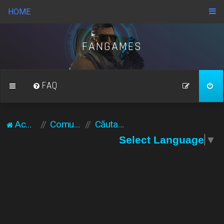
HOME
FANGAMES
FAQ
Acasă
Comunitate
Căutare
Select Language
▼