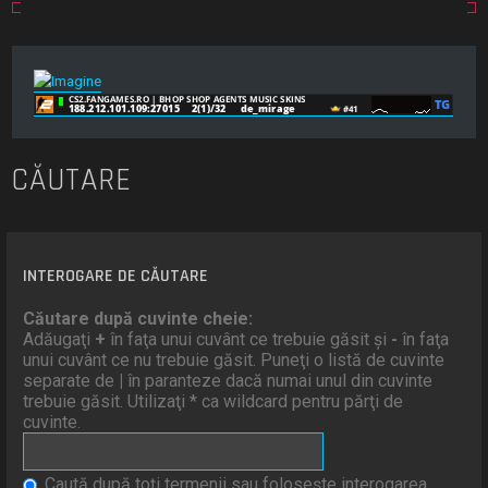
CĂUTARE
INTEROGARE DE CĂUTARE
Căutare după cuvinte cheie:
Adăugaţi
+
în faţa unui cuvânt ce trebuie găsit şi
-
în faţa
unui cuvânt ce nu trebuie găsit. Puneţi o listă de cuvinte
separate de
|
în paranteze dacă numai unul din cuvinte
trebuie găsit. Utilizaţi * ca wildcard pentru părţi de
cuvinte.
Caută după toţi termenii sau foloseşte interogarea