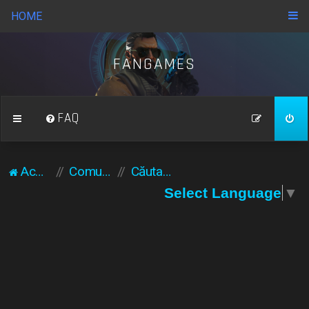
HOME
FANGAMES
FAQ
Acasă
Comunitate
Căutare
Select Language
▼