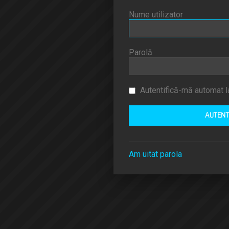
Nume utilizator
Parolă
Autentifică-mă automat la
Am uitat parola