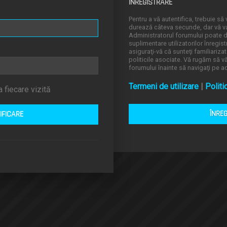
ÎNREGISTRARE
Pentru a vă autentifica, trebuie să v
durează câteva secunde, dar vă va 
Administratorul forumului poate
suplimentare utilizatorilor înregistr
asiguraţi-vă că sunteţi familiarizat
politicile asociate. Vă rugăm să vă 
forumului înainte să navigaţi pe a
Termeni de utilizare
|
Politi
 fiecare vizită
ÎNRE