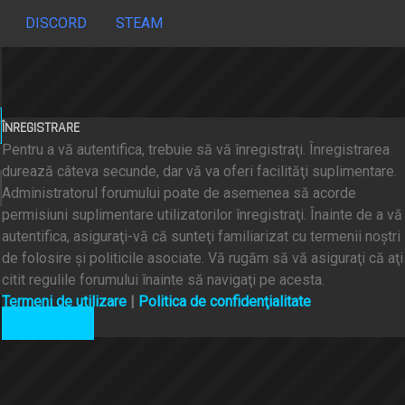
DISCORD
STEAM
ÎNREGISTRARE
Pentru a vă autentifica, trebuie să vă înregistraţi. Înregistrarea
durează câteva secunde, dar vă va oferi facilităţi suplimentare.
Administratorul forumului poate de asemenea să acorde
permisiuni suplimentare utilizatorilor înregistraţi. Înainte de a vă
autentifica, asiguraţi-vă că sunteţi familiarizat cu termenii noştri
de folosire şi politicile asociate. Vă rugăm să vă asiguraţi că aţi
citit regulile forumului înainte să navigaţi pe acesta.
Termeni de utilizare
|
Politica de confidenţialitate
ÎNREGISTRARE