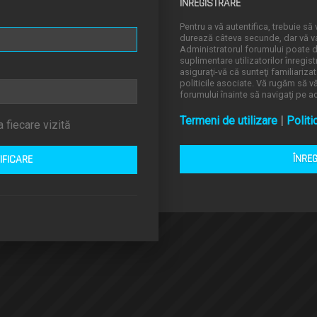
ÎNREGISTRARE
Pentru a vă autentifica, trebuie să v
durează câteva secunde, dar vă va 
Administratorul forumului poate
suplimentare utilizatorilor înregistr
asiguraţi-vă că sunteţi familiarizat
politicile asociate. Vă rugăm să vă 
forumului înainte să navigaţi pe a
Termeni de utilizare
|
Politi
 fiecare vizită
ÎNRE