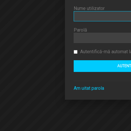
Nume utilizator
Parolă
Autentifică-mă automat la
Am uitat parola