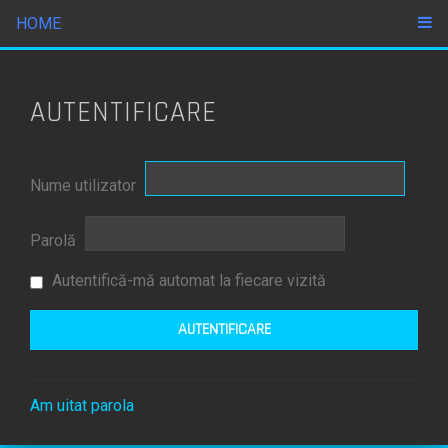
HOME
AUTENTIFICARE
Nume utilizator
Parolă
Autentifică-mă automat la fiecare vizită
Am uitat parola