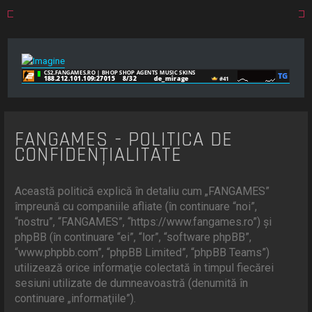
FANGAMES - POLITICA DE
CONFIDENŢIALITATE
Această politică explică în detaliu cum „FANGAMES”
împreună cu companiile afliate (în continuare “noi”,
“nostru”, “FANGAMES”, “https://www.fangames.ro”) şi
phpBB (în continuare “ei”, “lor”, “software phpBB”,
“www.phpbb.com”, “phpBB Limited”, “phpBB Teams”)
utilizează orice informaţie colectată în timpul fiecărei
sesiuni utilizate de dumneavoastră (denumită în
continuare „informaţiile”).