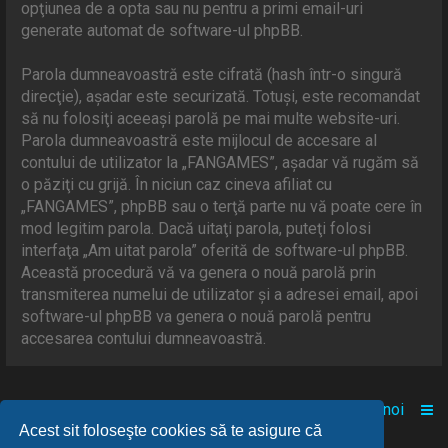
opţiunea de a opta sau nu pentru a primi email-uri
generate automat de software-ul phpBB.
Parola dumneavoastră este cifrată (hash într-o singură
direcţie), aşadar este securizată. Totuşi, este recomandat
să nu folosiţi aceeaşi parolă pe mai multe website-uri.
Parola dumneavoastră este mijlocul de accesare al
contului de utilizator la „FANGAMES”, aşadar vă rugăm să
o păziţi cu grijă. În niciun caz cineva afiliat cu
„FANGAMES”, phpBB sau o terţă parte nu vă poate cere în
mod legitim parola. Dacă uitaţi parola, puteţi folosi
interfaţa „Am uitat parola” oferită de software-ul phpBB.
Această procedură vă va genera o nouă parolă prin
transmiterea numelui de utilizator şi a adresei email, apoi
software-ul phpBB va genera o nouă parolă pentru
accesarea contului dumneavoastră.
Acasă
Comunitate
Despre noi
Acest sit foloseşte cookies să te asigure că