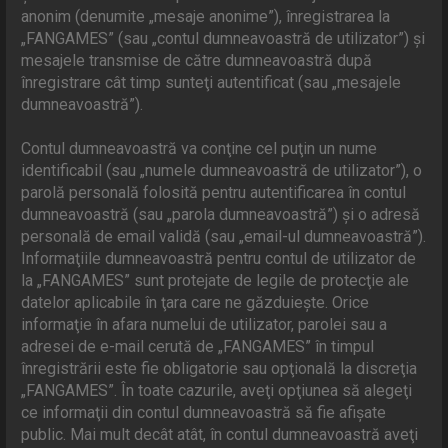
anonim (denumite „mesaje anonime”), înregistrarea la
„FANGAMES” (sau „contul dumneavoastră de utilizator”) şi
mesajele transmise de către dumneavoastră după
înregistrare cât timp sunteţi autentificat (sau „mesajele
dumneavoastră”).
Contul dumneavoastră va conţine cel puţin un nume
identificabil (sau „numele dumneavoastră de utilizator”), o
parolă personală folosită pentru autentificarea în contul
dumneavoastră (sau „parola dumneavoastră”) şi o adresă
personală de email validă (sau „email-ul dumneavoastră”).
Informaţiile dumneavoastră pentru contul de utilizator de
la „FANGAMES” sunt protejate de legile de protecţie ale
datelor aplicabile în ţara care ne găzduieşte. Orice
informaţie în afara numelui de utilizator, parolei sau a
adresei de e-mail cerută de „FANGAMES” în timpul
înregistrării este fie obligatorie sau opţională la discreţia
„FANGAMES”. În toate cazurile, aveţi opţiunea să alegeţi
ce informaţii din contul dumneavoastră să fie afişate
public. Mai mult decât atât, în contul dumneavoastră aveţi