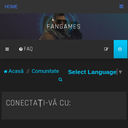
HOME
FANGAMES
FAQ
Acasă
Comunitate
Select Language
▼
C
ă
u
CONECTAȚI-VĂ CU:
t
a
r
e