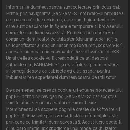
Informaţiile dumneavoastră sunt colectate prin două căi.
Prima, prin navigharea „FANGAMES” software-ul phpBB va
crea un număr de cookie-uri, care sunt fişiere text mici
care sunt descărcate în fişierele temporare al browserului
computerului dumneavoastră. Primele două cookie-uri
conţin un identificator de utilizator (denumit „user-id”) şi
un identificator al sesiunii anonime (denumit „session-id”),
asociate automat dumneavoastră de software-ul phpBB.
Un al treilea cookie va fi creat odată ce aţi deschis
subiecte din „FANGAMES” şi este folosit pentru a stoca
informaţii despre ce subiecte aţi citit, aşadar pentru
îmbunătăţirea experienţei dumneavoastră de utilizator.
De asemenea, se crează cookie-uri externe software-ului
phpBB în timp ce navigaţi pe „FANGAMES” dar acestea
sunt în afara scopului acestui document care
intenţionează să acopere paginile create de software-ul
phpBB. A doua cale prin care colectăm informaţiile este
prin ceea ce trimiteţi dumneavoastră. Acest lucru poate fi,
şi nu este limitat la: expedierea unui mesaj ca utilizator