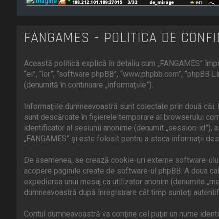
FANGAMES - POLITICA DE CONFI
Această politică explică în detaliu cum „FANGAMES” împre
“ei”, “lor”, “software phpBB”, “www.phpbb.com”, “phpBB Li
(denumită în continuare „informaţiile”).
Informaţiile dumneavoastră sunt colectate prin două căi.
sunt descărcate în fişierele temporare al browserului comp
identificator al sesiunii anonime (denumit „session-id”),
„FANGAMES” şi este folosit pentru a stoca informaţii desp
De asemenea, se crează cookie-uri externe software-ului
acopere paginile create de software-ul phpBB. A doua cale 
expedierea unui mesaj ca utilizator anonim (denumite „me
dumneavoastră după înregistrare cât timp sunteţi autenti
Contul dumneavoastră va conţine cel puţin un nume identifi