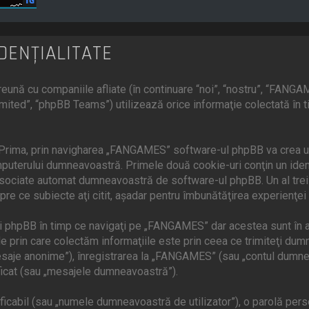
DENŢIALITATE
ună cu companiile afliate (în continuare “noi”, “nostru”, “FANGA
mited”, “phpBB Teams”) utilizează orice informaţie colectată în 
 Prima, prin navigharea „FANGAMES” software-ul phpBB va crea un 
uterului dumneavoastră. Primele două cookie-uri conţin un identif
 asociate automat dumneavoastră de software-ul phpBB. Un al treil
re ce subiecte aţi citit, aşadar pentru îmbunătăţirea experienţei
 phpBB în timp ce navigaţi pe „FANGAMES” dar acestea sunt în a
prin care colectăm informaţiile este prin ceea ce trimiteţi dumnea
saje anonime”), înregistrarea la „FANGAMES” (sau „contul dumnea
ficat (sau „mesajele dumneavoastră”).
cabil (sau „numele dumneavoastră de utilizator”), o parolă person