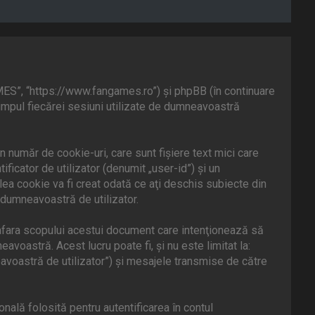
MES”, “https://www.fangames.ro”) şi phpBB (în continuare
timpul fiecărei sesiuni utilizate de dumneavoastră
număr de cookie-uri, care sunt fişiere text mici care
icator de utilizator (denumit „user-id”) şi un
ea cookie va fi creat odată ce aţi deschis subiecte din
 dumneavoastră de utilizator.
fara scopului acestui document care intenţionează să
voastră. Acest lucru poate fi, şi nu este limitat la:
voastră de utilizator”) şi mesajele transmise de către
ală folosită pentru autentificarea în contul