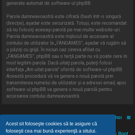
generate automat de software-ul phpBB.
Parola dumneavoastră este cifrată (hash într-o singură
direcţie), aşadar este securizată. Totuşi, este recomandat
să nu folosiţi aceeaşi parolă pe mai multe website-uri.
Parola dumneavoastră este mijlocul de accesare al
contului de utilizator la „FANGAMES”, aşadar vă rugăm să
o păziţi cu grijă. În niciun caz cineva afiliat cu
„FANGAMES”, phpBB sau o terţă parte nu vă poate cere în
mod legitim parola. Dacă uitaţi parola, puteţi folosi
interfaţa „Am uitat parola” oferită de software-ul phpBB.
Această procedură vă va genera o nouă parolă prin
transmiterea numelui de utilizator şi a adresei email, apoi
software-ul phpBB va genera o nouă parolă pentru
accesarea contului dumneavoastră.
Acasă
Comunitate
Despre noi
Acest sit foloseşte cookies să te asigure că
foloseşti cea mai bună experienţă a sitului.
© 2021-2025 Powered by
FANGAMES
™
• Design by
Root