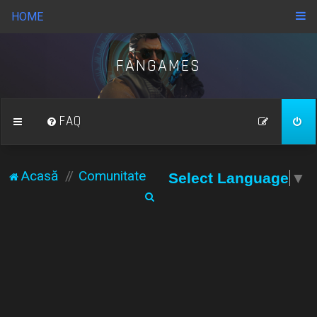
HOME
FANGAMES
FAQ
Acasă
Comunitate
Select Language
▼
C
ă
u
t
a
r
e