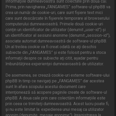
Informaţiile dumneavoastră sunt colectate prin două căi.
Prima, prin navigharea „FANGAMES” software-ul phpBB va
crea un număr de cookie-uri, care sunt fişiere text mici
care sunt descărcate în fişierele temporare al browserului
computerului dumneavoastră. Primele două cookie-uri
conţin un identificator de utilizator (denumit „user-id”) şi
un identificator al sesiunii anonime (denumit „session-id”),
asociate automat dumneavoastră de software-ul phpBB.
Un al treilea cookie va fi creat odată ce aţi deschis
subiecte din „FANGAMES” şi este folosit pentru a stoca
informaţii despre ce subiecte aţi citit, aşadar pentru
îmbunătăţirea experienţei dumneavoastră de utilizator.
De asemenea, se crează cookie-uri externe software-ului
phpBB în timp ce navigaţi pe „FANGAMES” dar acestea
sunt în afara scopului acestui document care
intenţionează să acopere paginile create de software-ul
phpBB. A doua cale prin care colectăm informaţiile este
prin ceea ce trimiteţi dumneavoastră. Acest lucru poate fi,
şi nu este limitat la: expedierea unui mesaj ca utilizator
anonim (denumite „mesaje anonime”), înregistrarea la