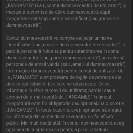
„FANGAMES” (sau „contul dumneavoastră de utilizator”) şi
mesajele transmise de către dumneavoastră după
înregistrare cât timp sunteţi autentificat (sau „mesajele
dumneavoastră”).
Contul dumneavoastră va conţine cel puţin un nume
identificabil (sau „numele dumneavoastră de utilizator”), o
parolă personală folosită pentru autentificarea în contul
dumneavoastră (sau „parola dumneavoastră”) şi o adresă
personală de email validă (sau „email-ul dumneavoastră”).
Informaţiile dumneavoastră pentru contul de utilizator de
la „FANGAMES” sunt protejate de legile de protecţie ale
datelor aplicabile în ţara care ne găzduieşte. Orice
informaţie în afara numelui de utilizator, parolei sau a
adresei de e-mail cerută de „FANGAMES” în timpul
înregistrării este fie obligatorie sau opţională la discreţia
„FANGAMES”. În toate cazurile, aveţi opţiunea să alegeţi
ce informaţii din contul dumneavoastră să fie afişate
public. Mai mult decât atât, în contul dumneavoastră aveţi
opţiunea de a opta sau nu pentru a primi email-uri