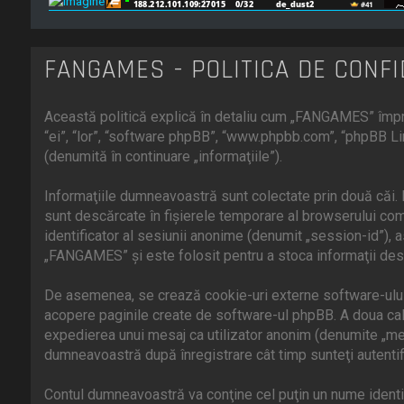
FANGAMES - POLITICA DE CONFI
Această politică explică în detaliu cum „FANGAMES” împre
“ei”, “lor”, “software phpBB”, “www.phpbb.com”, “phpBB Li
(denumită în continuare „informaţiile”).
Informaţiile dumneavoastră sunt colectate prin două căi.
sunt descărcate în fişierele temporare al browserului comp
identificator al sesiunii anonime (denumit „session-id”),
„FANGAMES” şi este folosit pentru a stoca informaţii desp
De asemenea, se crează cookie-uri externe software-ului
acopere paginile create de software-ul phpBB. A doua cale 
expedierea unui mesaj ca utilizator anonim (denumite „me
dumneavoastră după înregistrare cât timp sunteţi autenti
Contul dumneavoastră va conţine cel puţin un nume identifi