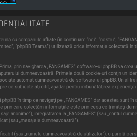
DENŢIALITATE
ună cu companiile afliate (în continuare “noi”, “nostru”, “FANGA
mited”, “phpBB Teams”) utilizează orice informaţie colectată în 
 Prima, prin navigharea „FANGAMES” software-ul phpBB va crea un 
uterului dumneavoastră. Primele două cookie-uri conţin un identif
 asociate automat dumneavoastră de software-ul phpBB. Un al treil
re ce subiecte aţi citit, aşadar pentru îmbunătăţirea experienţei
 phpBB în timp ce navigaţi pe „FANGAMES” dar acestea sunt în a
prin care colectăm informaţiile este prin ceea ce trimiteţi dumnea
saje anonime”), înregistrarea la „FANGAMES” (sau „contul dumnea
ficat (sau „mesajele dumneavoastră”).
cabil (sau „numele dumneavoastră de utilizator”), o parolă person