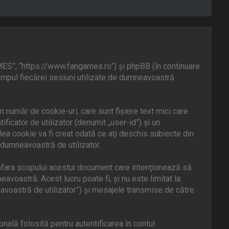
MES”, “https://www.fangames.ro”) şi phpBB (în continuare
timpul fiecărei sesiuni utilizate de dumneavoastră
număr de cookie-uri, care sunt fişiere text mici care
icator de utilizator (denumit „user-id”) şi un
ea cookie va fi creat odată ce aţi deschis subiecte din
 dumneavoastră de utilizator.
fara scopului acestui document care intenţionează să
voastră. Acest lucru poate fi, şi nu este limitat la:
voastră de utilizator”) şi mesajele transmise de către
ală folosită pentru autentificarea în contul