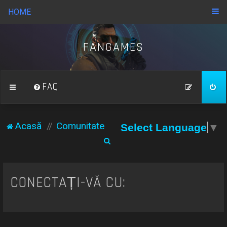
HOME
FANGAMES
FAQ
Acasă
Comunitate
Select Language
▼
C
ă
u
CONECTAȚI-VĂ CU:
t
a
r
e