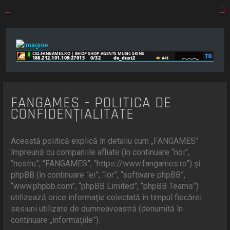
FANGAMES - POLITICA DE
CONFIDENŢIALITATE
Această politică explică în detaliu cum „FANGAMES”
împreună cu companiile afliate (în continuare “noi”,
“nostru”, “FANGAMES”, “https://www.fangames.ro”) şi
phpBB (în continuare “ei”, “lor”, “software phpBB”,
“www.phpbb.com”, “phpBB Limited”, “phpBB Teams”)
utilizează orice informaţie colectată în timpul fiecărei
sesiuni utilizate de dumneavoastră (denumită în
continuare „informaţiile”).