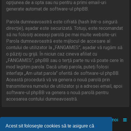
opţiunea de a opta sau nu pentru a primi email-uri
generate automat de software-ul phpBB.
Parola dumneavoastră este cifrată (hash într-o singură
direcţie), aşadar este securizată. Totuşi, este recomandat
să nu folosiţi aceeaşi parolă pe mai multe website-uri.
Parola dumneavoastră este mijlocul de accesare al
contului de utilizator la „FANGAMES”, aşadar vă rugăm să
o păziţi cu grijă. În niciun caz cineva afiliat cu
„FANGAMES”, phpBB sau o terţă parte nu vă poate cere în
mod legitim parola. Dacă uitaţi parola, puteţi folosi
interfaţa „Am uitat parola” oferită de software-ul phpBB.
Această procedură vă va genera o nouă parolă prin
transmiterea numelui de utilizator şi a adresei email, apoi
software-ul phpBB va genera o nouă parolă pentru
accesarea contului dumneavoastră.
Acasă
Comunitate
Despre noi
Acest sit foloseşte cookies să te asigure că