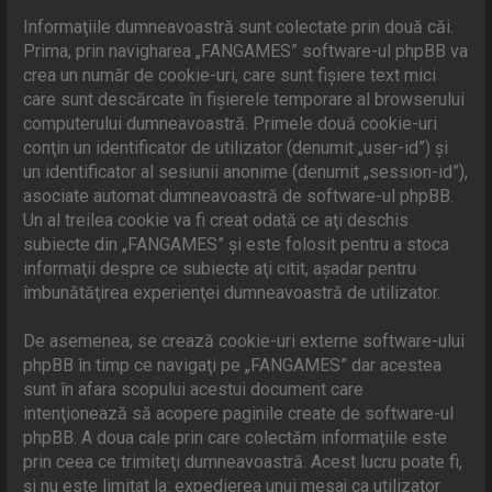
Informaţiile dumneavoastră sunt colectate prin două căi.
Prima, prin navigharea „FANGAMES” software-ul phpBB va
crea un număr de cookie-uri, care sunt fişiere text mici
care sunt descărcate în fişierele temporare al browserului
computerului dumneavoastră. Primele două cookie-uri
conţin un identificator de utilizator (denumit „user-id”) şi
un identificator al sesiunii anonime (denumit „session-id”),
asociate automat dumneavoastră de software-ul phpBB.
Un al treilea cookie va fi creat odată ce aţi deschis
subiecte din „FANGAMES” şi este folosit pentru a stoca
informaţii despre ce subiecte aţi citit, aşadar pentru
îmbunătăţirea experienţei dumneavoastră de utilizator.
De asemenea, se crează cookie-uri externe software-ului
phpBB în timp ce navigaţi pe „FANGAMES” dar acestea
sunt în afara scopului acestui document care
intenţionează să acopere paginile create de software-ul
phpBB. A doua cale prin care colectăm informaţiile este
prin ceea ce trimiteţi dumneavoastră. Acest lucru poate fi,
şi nu este limitat la: expedierea unui mesaj ca utilizator