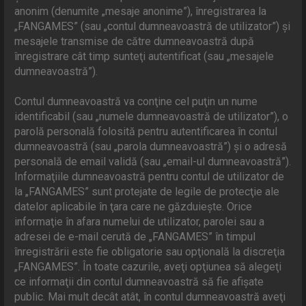
anonim (denumite „mesaje anonime”), înregistrarea la
„FANGAMES” (sau „contul dumneavoastră de utilizator”) şi
mesajele transmise de către dumneavoastră după
înregistrare cât timp sunteţi autentificat (sau „mesajele
dumneavoastră”).
Contul dumneavoastră va conţine cel puţin un nume
identificabil (sau „numele dumneavoastră de utilizator”), o
parolă personală folosită pentru autentificarea în contul
dumneavoastră (sau „parola dumneavoastră”) şi o adresă
personală de email validă (sau „email-ul dumneavoastră”).
Informaţiile dumneavoastră pentru contul de utilizator de
la „FANGAMES” sunt protejate de legile de protecţie ale
datelor aplicabile în ţara care ne găzduieşte. Orice
informaţie în afara numelui de utilizator, parolei sau a
adresei de e-mail cerută de „FANGAMES” în timpul
înregistrării este fie obligatorie sau opţională la discreţia
„FANGAMES”. În toate cazurile, aveţi opţiunea să alegeţi
ce informaţii din contul dumneavoastră să fie afişate
public. Mai mult decât atât, în contul dumneavoastră aveţi