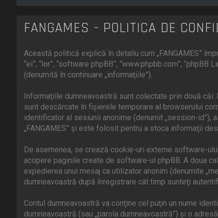
FANGAMES - POLITICA DE CONFI
Această politică explică în detaliu cum „FANGAMES” împre
“ei”, “lor”, “software phpBB”, “www.phpbb.com”, “phpBB Li
(denumită în continuare „informaţiile”).
Informaţiile dumneavoastră sunt colectate prin două căi.
sunt descărcate în fişierele temporare al browserului comp
identificator al sesiunii anonime (denumit „session-id”),
„FANGAMES” şi este folosit pentru a stoca informaţii desp
De asemenea, se crează cookie-uri externe software-ului
acopere paginile create de software-ul phpBB. A doua cale 
expedierea unui mesaj ca utilizator anonim (denumite „me
dumneavoastră după înregistrare cât timp sunteţi autenti
Contul dumneavoastră va conţine cel puţin un nume identifi
dumneavoastră (sau „parola dumneavoastră”) şi o adresă p