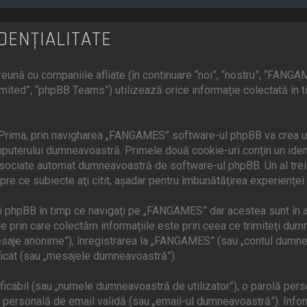
DENŢIALITATE
ună cu companiile afliate (în continuare “noi”, “nostru”, “FANGA
mited”, “phpBB Teams”) utilizează orice informaţie colectată în 
 Prima, prin navigharea „FANGAMES” software-ul phpBB va crea un 
uterului dumneavoastră. Primele două cookie-uri conţin un identif
 asociate automat dumneavoastră de software-ul phpBB. Un al treil
re ce subiecte aţi citit, aşadar pentru îmbunătăţirea experienţei
 phpBB în timp ce navigaţi pe „FANGAMES” dar acestea sunt în a
prin care colectăm informaţiile este prin ceea ce trimiteţi dumnea
saje anonime”), înregistrarea la „FANGAMES” (sau „contul dumnea
ficat (sau „mesajele dumneavoastră”).
cabil (sau „numele dumneavoastră de utilizator”), o parolă person
ersonală de email validă (sau „email-ul dumneavoastră”). Inform