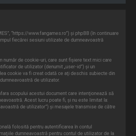
MES”, “https://www.fangames.ro”) şi phpBB (în continuare
timpul fiecărei sesiuni utilizate de dumneavoastră
număr de cookie-uri, care sunt fişiere text mici care
icator de utilizator (denumit „user-id”) şi un
ea cookie va fi creat odată ce aţi deschis subiecte din
 dumneavoastră de utilizator.
fara scopului acestui document care intenţionează să
voastră. Acest lucru poate fi, şi nu este limitat la:
voastră de utilizator”) şi mesajele transmise de către
ală folosită pentru autentificarea în contul
aţiile dumneavoastră pentru contul de utilizator de la