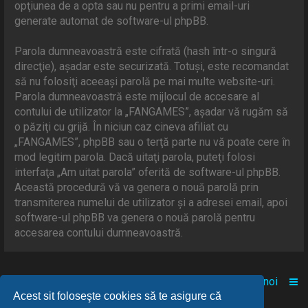
opţiunea de a opta sau nu pentru a primi email-uri
generate automat de software-ul phpBB.
Parola dumneavoastră este cifrată (hash într-o singură
direcţie), aşadar este securizată. Totuşi, este recomandat
să nu folosiţi aceeaşi parolă pe mai multe website-uri.
Parola dumneavoastră este mijlocul de accesare al
contului de utilizator la „FANGAMES”, aşadar vă rugăm să
o păziţi cu grijă. În niciun caz cineva afiliat cu
„FANGAMES”, phpBB sau o terţă parte nu vă poate cere în
mod legitim parola. Dacă uitaţi parola, puteţi folosi
interfaţa „Am uitat parola” oferită de software-ul phpBB.
Această procedură vă va genera o nouă parolă prin
transmiterea numelui de utilizator şi a adresei email, apoi
software-ul phpBB va genera o nouă parolă pentru
accesarea contului dumneavoastră.
Acasă
Comunitate
Despre noi
Acest sit foloseşte cookies să te asigure că