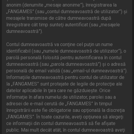
anonim (denumite „mesaje anonime”), înregistrarea la
„FANGAMES” (sau „contul dumneavoastră de utilizator”) şi
mesajele transmise de către dumneavoastră după
înregistrare cât timp sunteţi autentificat (sau „mesajele
dumneavoastră”).
Contul dumneavoastră va conţine cel puţin un nume
identificabil (sau „numele dumneavoastră de utilizator”), o
parolă personală folosită pentru autentificarea în contul
dumneavoastră (sau „parola dumneavoastră”) şi o adresă
personală de email validă (sau „email-ul dumneavoastră”).
Informaţiile dumneavoastră pentru contul de utilizator de
la „FANGAMES” sunt protejate de legile de protecţie ale
datelor aplicabile în ţara care ne găzduieşte. Orice
informaţie în afara numelui de utilizator, parolei sau a
adresei de e-mail cerută de „FANGAMES” în timpul
înregistrării este fie obligatorie sau opţională la discreţia
„FANGAMES”. În toate cazurile, aveţi opţiunea să alegeţi
ce informaţii din contul dumneavoastră să fie afişate
public. Mai mult decât atât, în contul dumneavoastră aveţi