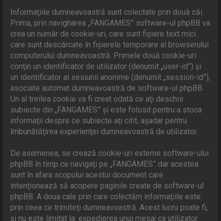
Informaţiile dumneavoastră sunt colectate prin două căi.
Prima, prin navigharea „FANGAMES” software-ul phpBB va
crea un număr de cookie-uri, care sunt fişiere text mici
care sunt descărcate în fişierele temporare al browserului
computerului dumneavoastră. Primele două cookie-uri
conţin un identificator de utilizator (denumit „user-id”) şi
un identificator al sesiunii anonime (denumit „session-id”),
asociate automat dumneavoastră de software-ul phpBB.
Un al treilea cookie va fi creat odată ce aţi deschis
subiecte din „FANGAMES” şi este folosit pentru a stoca
informaţii despre ce subiecte aţi citit, aşadar pentru
îmbunătăţirea experienţei dumneavoastră de utilizator.
De asemenea, se crează cookie-uri externe software-ului
phpBB în timp ce navigaţi pe „FANGAMES” dar acestea
sunt în afara scopului acestui document care
intenţionează să acopere paginile create de software-ul
phpBB. A doua cale prin care colectăm informaţiile este
prin ceea ce trimiteţi dumneavoastră. Acest lucru poate fi,
şi nu este limitat la: expedierea unui mesaj ca utilizator