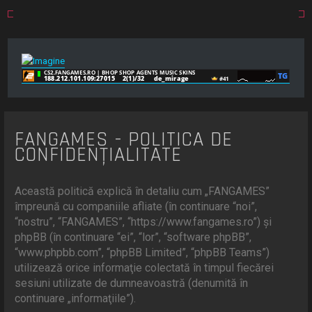
FANGAMES - POLITICA DE
CONFIDENŢIALITATE
Această politică explică în detaliu cum „FANGAMES”
împreună cu companiile afliate (în continuare “noi”,
“nostru”, “FANGAMES”, “https://www.fangames.ro”) şi
phpBB (în continuare “ei”, “lor”, “software phpBB”,
“www.phpbb.com”, “phpBB Limited”, “phpBB Teams”)
utilizează orice informaţie colectată în timpul fiecărei
sesiuni utilizate de dumneavoastră (denumită în
continuare „informaţiile”).