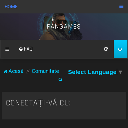
HOME
FANGAMES
FAQ
Acasă
Comunitate
Select Language
▼
C
ă
u
CONECTAȚI-VĂ CU:
t
a
r
e