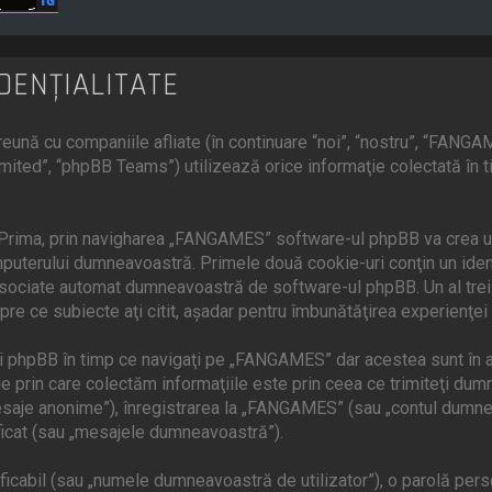
DENŢIALITATE
ună cu companiile afliate (în continuare “noi”, “nostru”, “FANGA
mited”, “phpBB Teams”) utilizează orice informaţie colectată în 
 Prima, prin navigharea „FANGAMES” software-ul phpBB va crea un 
uterului dumneavoastră. Primele două cookie-uri conţin un identif
 asociate automat dumneavoastră de software-ul phpBB. Un al treil
re ce subiecte aţi citit, aşadar pentru îmbunătăţirea experienţei
 phpBB în timp ce navigaţi pe „FANGAMES” dar acestea sunt în a
prin care colectăm informaţiile este prin ceea ce trimiteţi dumnea
saje anonime”), înregistrarea la „FANGAMES” (sau „contul dumnea
ficat (sau „mesajele dumneavoastră”).
cabil (sau „numele dumneavoastră de utilizator”), o parolă person