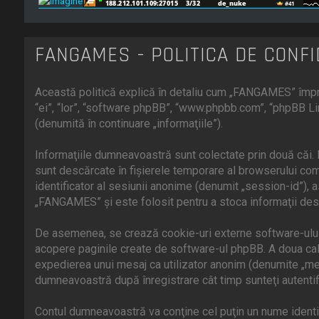
FANGAMES - POLITICA DE CONFI
Această politică explică în detaliu cum „FANGAMES” împre
“ei”, “lor”, “software phpBB”, “www.phpbb.com”, “phpBB Li
(denumită în continuare „informaţiile”).
Informaţiile dumneavoastră sunt colectate prin două căi.
sunt descărcate în fişierele temporare al browserului comp
identificator al sesiunii anonime (denumit „session-id”),
„FANGAMES” şi este folosit pentru a stoca informaţii desp
De asemenea, se crează cookie-uri externe software-ului
acopere paginile create de software-ul phpBB. A doua cale 
expedierea unui mesaj ca utilizator anonim (denumite „me
dumneavoastră după înregistrare cât timp sunteţi autenti
Contul dumneavoastră va conţine cel puţin un nume identifi