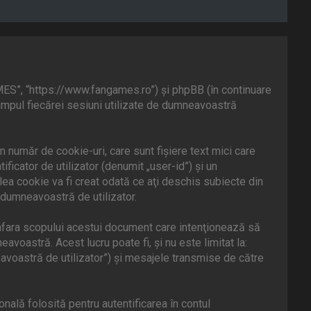
MES”, “https://www.fangames.ro”) şi phpBB (în continuare
timpul fiecărei sesiuni utilizate de dumneavoastră
număr de cookie-uri, care sunt fişiere text mici care
icator de utilizator (denumit „user-id”) şi un
ea cookie va fi creat odată ce aţi deschis subiecte din
 dumneavoastră de utilizator.
fara scopului acestui document care intenţionează să
voastră. Acest lucru poate fi, şi nu este limitat la:
voastră de utilizator”) şi mesajele transmise de către
ală folosită pentru autentificarea în contul