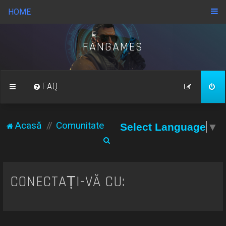
HOME
FANGAMES
FAQ
Acasă
Comunitate
Select Language
▼
C
ă
u
CONECTAȚI-VĂ CU:
t
a
r
e