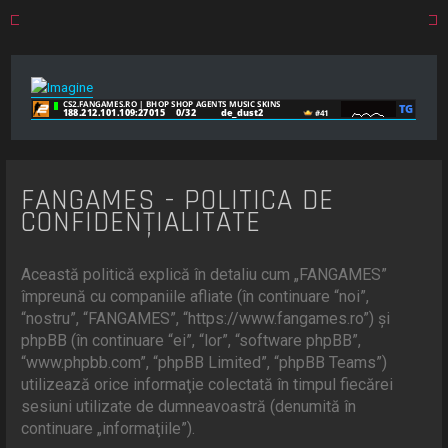
FANGAMES - POLITICA DE
CONFIDENŢIALITATE
Această politică explică în detaliu cum „FANGAMES”
împreună cu companiile afliate (în continuare “noi”,
“nostru”, “FANGAMES”, “https://www.fangames.ro”) şi
phpBB (în continuare “ei”, “lor”, “software phpBB”,
“www.phpbb.com”, “phpBB Limited”, “phpBB Teams”)
utilizează orice informaţie colectată în timpul fiecărei
sesiuni utilizate de dumneavoastră (denumită în
continuare „informaţiile”).