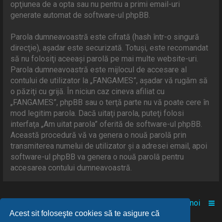
opţiunea de a opta sau nu pentru a primi email-uri
generate automat de software-ul phpBB.
Parola dumneavoastră este cifrată (hash într-o singură
direcţie), aşadar este securizată. Totuşi, este recomandat
să nu folosiţi aceeaşi parolă pe mai multe website-uri.
Parola dumneavoastră este mijlocul de accesare al
contului de utilizator la „FANGAMES”, aşadar vă rugăm să
o păziţi cu grijă. În niciun caz cineva afiliat cu
„FANGAMES”, phpBB sau o terţă parte nu vă poate cere în
mod legitim parola. Dacă uitaţi parola, puteţi folosi
interfaţa „Am uitat parola” oferită de software-ul phpBB.
Această procedură vă va genera o nouă parolă prin
transmiterea numelui de utilizator şi a adresei email, apoi
software-ul phpBB va genera o nouă parolă pentru
accesarea contului dumneavoastră.
Acasă
Comunitate
Despre noi
Acest sit foloseşte cookies să te asigure că