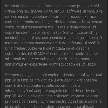
Informaţiile dumneavoastră sunt colectate prin două căi.
Prima, prin navigharea „FANGAMES” software-ul phpBB va
crea un număr de cookie-uri, care sunt fişiere text mici
care sunt descărcate în fişierele temporare al browserului
computerului dumneavoastră. Primele două cookie-uri
conţin un identificator de utilizator (denumit „user-id”) şi
un identificator al sesiunii anonime (denumit „session-id”),
asociate automat dumneavoastră de software-ul phpBB.
Un al treilea cookie va fi creat odată ce aţi deschis
subiecte din „FANGAMES” şi este folosit pentru a stoca
informaţii despre ce subiecte aţi citit, aşadar pentru
îmbunătăţirea experienţei dumneavoastră de utilizator.
De asemenea, se crează cookie-uri externe software-ului
phpBB în timp ce navigaţi pe „FANGAMES” dar acestea
sunt în afara scopului acestui document care
intenţionează să acopere paginile create de software-ul
phpBB. A doua cale prin care colectăm informaţiile este
prin ceea ce trimiteţi dumneavoastră. Acest lucru poate fi,
şi nu este limitat la: expedierea unui mesaj ca utilizator