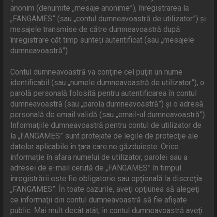
anonim (denumite „mesaje anonime”), înregistrarea la
„FANGAMES” (sau „contul dumneavoastră de utilizator”) şi
mesajele transmise de către dumneavoastră după
înregistrare cât timp sunteţi autentificat (sau „mesajele
dumneavoastră”).
Contul dumneavoastră va conţine cel puţin un nume
identificabil (sau „numele dumneavoastră de utilizator”), o
parolă personală folosită pentru autentificarea în contul
dumneavoastră (sau „parola dumneavoastră”) şi o adresă
personală de email validă (sau „email-ul dumneavoastră”).
Informaţiile dumneavoastră pentru contul de utilizator de
la „FANGAMES” sunt protejate de legile de protecţie ale
datelor aplicabile în ţara care ne găzduieşte. Orice
informaţie în afara numelui de utilizator, parolei sau a
adresei de e-mail cerută de „FANGAMES” în timpul
înregistrării este fie obligatorie sau opţională la discreţia
„FANGAMES”. În toate cazurile, aveţi opţiunea să alegeţi
ce informaţii din contul dumneavoastră să fie afişate
public. Mai mult decât atât, în contul dumneavoastră aveţi