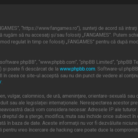
GAMES”, “https://www.fangames.ro”), sunteţi de acord să intraţi 
, vă rugăm să nu accesaţi şi/sau folosiţi „FANGAMES”. Putem schi
în mod regulat în timp ce folosiţi „FANGAMES” pentru că după modif
”, “software phpBB”, “www.phpbb.com”, “phpBB Limited”, “phpBB Te
) şi poate fi descărcat de la
www.phpbb.com
. Software-ul phpBB 
 în ceea ce site-ul acceptă sau nu din punct de vedere al conţinu
/
.
en, vulgar, calomnios, de ură, ameninţare, orientare-sexuală sau o
uit sau ale legislaţiei internaţionale. Nerespectarea acestor pr
mneavoastră dacă vom considera necesar. Adresele IP ale tuturor m
dreptul de a şterge, modifica, muta sau închide orice subiect în 
ată în baza de date. Aceste informaţii nu vor fi dezvăluite niciun
 pentru vreo încercare de hacking care poate duce la compromite