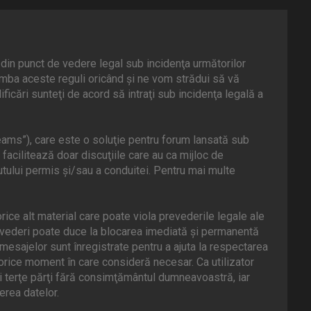
din punct de vedere legal sub incidenţa următorilor
mba aceste reguli oricând şi ne vom strădui să vă
icări sunteţi de acord să intraţi sub incidenţa legală a
ams”), care este o soluţie pentru forum lansată sub
facilitează doar discuţiile care au ca mijloc de
tului permis şi/sau a conduitei. Pentru mai multe
rice alt material care poate viola prevederile legale ale
evederi poate duce la blocarea imediată şi permanentă
esajelor sunt înregistrate pentru a ajuta la respectarea
orice moment în care consideră necesar. Ca utilizator
ei terţe părţi fără consimţământul dumneavoastră, iar
rea datelor.