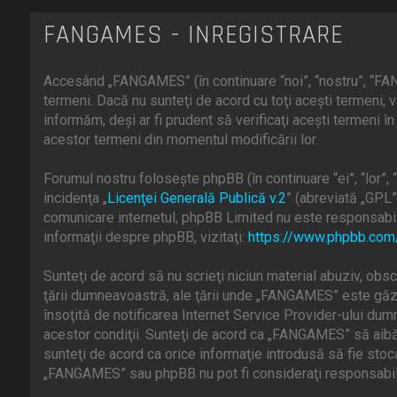
FANGAMES - ÎNREGISTRARE
Accesând „FANGAMES” (în continuare “noi”, “nostru”, “FAN
termeni. Dacă nu sunteţi de acord cu toţi aceşti termeni
informăm, deşi ar fi prudent să verificaţi aceşti termeni 
acestor termeni din momentul modificării lor.
Forumul nostru foloseşte phpBB (în continuare “ei”, “lor
incidenţa „
Licenţei Generală Publică v.2
” (abreviată „GPL”
comunicare internetul, phpBB Limited nu este responsabill
informaţii despre phpBB, vizitaţi:
https://www.phpbb.com
Sunteţi de acord să nu scrieţi niciun material abuziv, obsc
ţării dumneavoastră, ale ţării unde „FANGAMES” este găzd
însoţită de notificarea Internet Service Provider-ului du
acestor condiţii. Sunteţi de acord ca „FANGAMES” să aibă 
sunteţi de acord ca orice informaţie introdusă să fie stoc
„FANGAMES” sau phpBB nu pot fi consideraţi responsabili