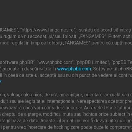
GAMES”, “https://www.fangames.ro”), sunteţi de acord să intraţi 
, vă rugăm să nu accesaţi şi/sau folosiţi „FANGAMES”. Putem schi
în mod regulat în timp ce folosiţi „FANGAMES” pentru că după modif
”, “software phpBB”, “www.phpbb.com”, “phpBB Limited”, “phpBB Te
) şi poate fi descărcat de la
www.phpbb.com
. Software-ul phpBB 
 în ceea ce site-ul acceptă sau nu din punct de vedere al conţinu
/
.
en, vulgar, calomnios, de ură, ameninţare, orientare-sexuală sau o
uit sau ale legislaţiei internaţionale. Nerespectarea acestor pr
mneavoastră dacă vom considera necesar. Adresele IP ale tuturor m
dreptul de a şterge, modifica, muta sau închide orice subiect în 
ată în baza de date. Aceste informaţii nu vor fi dezvăluite niciun
 pentru vreo încercare de hacking care poate duce la compromite