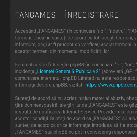
FANGAMES - ÎNREGISTRARE
Accesând „FANGAMES” (în continuare “noi”, “nostru”, “FAN
termeni. Dacă nu sunteţi de acord cu toţi aceşti termeni
informăm, deşi ar fi prudent să verificaţi aceşti termeni 
acestor termeni din momentul modificării lor.
Forumul nostru foloseşte phpBB (în continuare “ei”, “lor
incidenţa „
Licenţei Generală Publică v.2
” (abreviată „GPL”
comunicare internetul, phpBB Limited nu este responsabill
informaţii despre phpBB, vizitaţi:
https://www.phpbb.com
Sunteţi de acord să nu scrieţi niciun material abuziv, obsc
ţării dumneavoastră, ale ţării unde „FANGAMES” este găzd
însoţită de notificarea Internet Service Provider-ului du
acestor condiţii. Sunteţi de acord ca „FANGAMES” să aibă 
sunteţi de acord ca orice informaţie introdusă să fie stoc
„FANGAMES” sau phpBB nu pot fi consideraţi responsabili