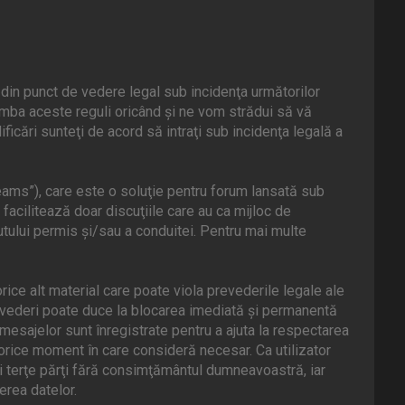
din punct de vedere legal sub incidenţa următorilor
mba aceste reguli oricând şi ne vom strădui să vă
icări sunteţi de acord să intraţi sub incidenţa legală a
ams”), care este o soluţie pentru forum lansată sub
facilitează doar discuţiile care au ca mijloc de
tului permis şi/sau a conduitei. Pentru mai multe
rice alt material care poate viola prevederile legale ale
evederi poate duce la blocarea imediată şi permanentă
esajelor sunt înregistrate pentru a ajuta la respectarea
orice moment în care consideră necesar. Ca utilizator
ei terţe părţi fără consimţământul dumneavoastră, iar
rea datelor.