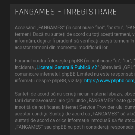
FANGAMES - ÎNREGISTRARE
Accesând „FANGAMES” (în continuare “noi”, “nostru”, “FAN
termeni. Dacă nu sunteţi de acord cu toţi aceşti termeni
informăm, deşi ar fi prudent să verificaţi aceşti termeni 
acestor termeni din momentul modificării lor.
Forumul nostru foloseşte phpBB (în continuare “ei”, “lor
incidenţa „
Licenţei Generală Publică v.2
” (abreviată „GPL”
comunicare internetul, phpBB Limited nu este responsabill
informaţii despre phpBB, vizitaţi:
https://www.phpbb.com
Sunteţi de acord să nu scrieţi niciun material abuziv, obsc
ţării dumneavoastră, ale ţării unde „FANGAMES” este găzd
însoţită de notificarea Internet Service Provider-ului du
acestor condiţii. Sunteţi de acord ca „FANGAMES” să aibă 
sunteţi de acord ca orice informaţie introdusă să fie stoc
„FANGAMES” sau phpBB nu pot fi consideraţi responsabili