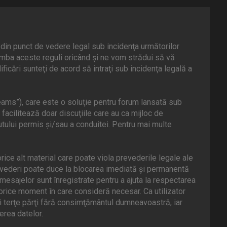
din punct de vedere legal sub incidenţa următorilor
mba aceste reguli oricând şi ne vom strădui să vă
icări sunteţi de acord să intraţi sub incidenţa legală a
ams”), care este o soluţie pentru forum lansată sub
facilitează doar discuţiile care au ca mijloc de
tului permis şi/sau a conduitei. Pentru mai multe
rice alt material care poate viola prevederile legale ale
evederi poate duce la blocarea imediată şi permanentă
esajelor sunt înregistrate pentru a ajuta la respectarea
orice moment în care consideră necesar. Ca utilizator
ei terţe părţi fără consimţământul dumneavoastră, iar
rea datelor.