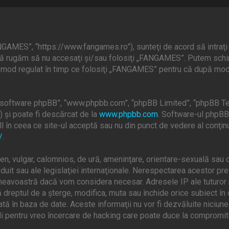
GAMES”, “https://www.fangames.ro”), sunteţi de acord să intraţi 
, vă rugăm să nu accesaţi şi/sau folosiţi „FANGAMES”. Putem schi
în mod regulat în timp ce folosiţi „FANGAMES” pentru că după modif
”, “software phpBB”, “www.phpbb.com”, “phpBB Limited”, “phpBB Te
) şi poate fi descărcat de la
www.phpbb.com
. Software-ul phpBB 
 în ceea ce site-ul acceptă sau nu din punct de vedere al conţinu
/
.
en, vulgar, calomnios, de ură, ameninţare, orientare-sexuală sau o
uit sau ale legislaţiei internaţionale. Nerespectarea acestor pr
mneavoastră dacă vom considera necesar. Adresele IP ale tuturor m
dreptul de a şterge, modifica, muta sau închide orice subiect în 
ată în baza de date. Aceste informaţii nu vor fi dezvăluite niciun
 pentru vreo încercare de hacking care poate duce la compromite